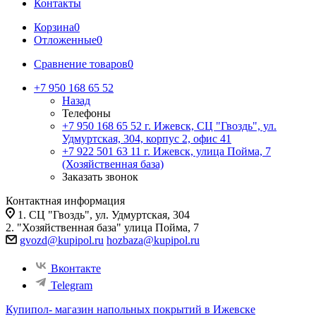
Контакты
Корзина
0
Отложенные
0
Сравнение товаров
0
+7 950 168 65 52
Назад
Телефоны
+7 950 168 65 52
г. Ижевск, СЦ "Гвоздь", ул.
Удмуртская, 304, корпус 2, офис 41
+7 922 501 63 11
г. Ижевск, улица Пойма, 7
(Хозяйственная база)
Заказать звонок
Контактная информация
1. СЦ "Гвоздь", ул. Удмуртская, 304
2. "Хозяйственная база" улица Пойма, 7
gvozd@kupipol.ru
hozbaza@kupipol.ru
Вконтакте
Telegram
Купипол- магазин напольных покрытий в Ижевске