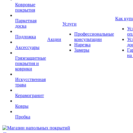
Ковровые
покрытия
Как куп
Паркетная
Услуги
доска
Ус
Профессиональные
оп
Подложка
Акции
консультации
Ус
Нарезка
до
Аксессуары
Замеры
Га
на
Грязезащитные
покрытия и
коврики
Искусственная
трава
Керамогранит
Ковры
Пробка