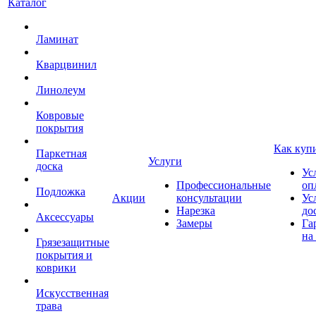
Каталог
Ламинат
Кварцвинил
Линолеум
Ковровые
покрытия
Как куп
Паркетная
Услуги
доска
Ус
Профессиональные
оп
Подложка
Акции
консультации
Ус
Нарезка
до
Аксессуары
Замеры
Га
на
Грязезащитные
покрытия и
коврики
Искусственная
трава