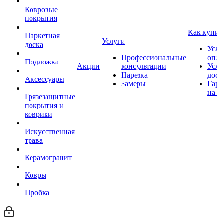
Ковровые
покрытия
Как куп
Паркетная
Услуги
доска
Ус
Профессиональные
оп
Подложка
Акции
консультации
Ус
Нарезка
до
Аксессуары
Замеры
Га
на
Грязезащитные
покрытия и
коврики
Искусственная
трава
Керамогранит
Ковры
Пробка