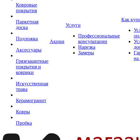
Ковровые
покрытия
Как куп
Паркетная
Услуги
доска
Ус
Профессиональные
оп
Подложка
Акции
консультации
Ус
Нарезка
до
Аксессуары
Замеры
Га
на
Грязезащитные
покрытия и
коврики
Искусственная
трава
Керамогранит
Ковры
Пробка