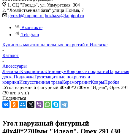
1. СЦ "Гвоздь", ул. Удмуртская, 304
2. "Хозяйственная база" улица Пойма, 7
gvozd@kupipol.ru
hozbaza@kupipol.ru
Вконтакте
Telegram
Купипол- магазин напольных покрытий в Ижевске
-
Каталог
-
Аксессуары
Ламинат
Кварцвинил
Линолеум
Ковровые покрытия
Паркетная
доска
Подложка
Грязезащитные покрытия и
коврики
Искусственная трава
Керамогранит
Ковры
Пробка
-
Угол наружный фигурный 40х40*2700мм "Идеал", Орех 291
(30 шт. в уп.)
Поделиться
Угол наружный фигурный
40х40*2700мм "Идеал", Орех 291 (30