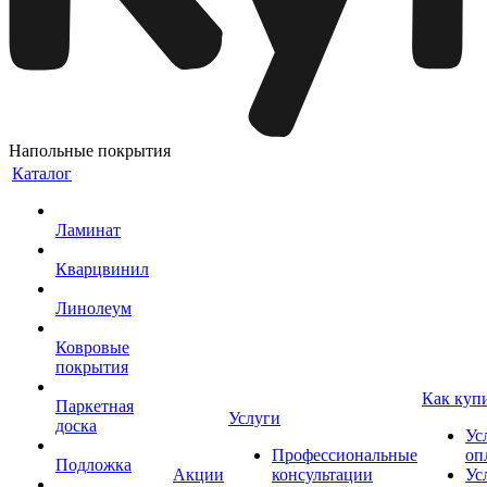
Напольные покрытия
Каталог
Ламинат
Кварцвинил
Линолеум
Ковровые
покрытия
Как куп
Паркетная
Услуги
доска
Ус
Профессиональные
оп
Подложка
Акции
консультации
Ус