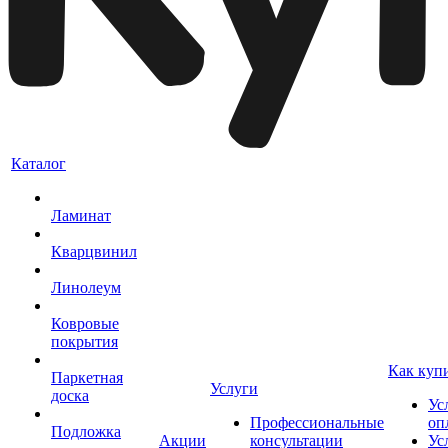
Каталог
Ламинат
Кварцвинил
Линолеум
Ковровые
покрытия
Как куп
Паркетная
Услуги
доска
Ус
Профессиональные
оп
Подложка
Акции
консультации
Ус