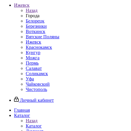
Ижевск
Назад
Города
Белорецк
Березники
Воткинск
Вятские Поляны
Ижевск
Краснокамск
Кунгур
Можга
Пермь
Салават
Соликамск
Уфа
Чайковский
Чистополь
Личный кабинет
Главная
Каталог
Назад
Каталог