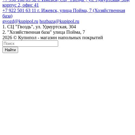
корпус 2, офис 41
+7 922 501 63 11
г. Ижевск, улица Пойма, 7 (Хозяйственная
база)
gvozd@kupipol.ru
hozbaza@kupipol.ru
1. СЦ "Гвоздь", ул. Удмуртская, 304
2. "Хозяйственная база" улица Пойма, 7
2026 © Купипол - магазин напольных покрытий
Найти