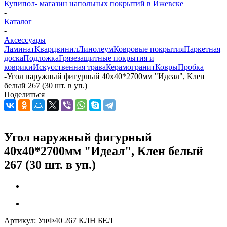
Купипол- магазин напольных покрытий в Ижевске
-
Каталог
-
Аксессуары
Ламинат
Кварцвинил
Линолеум
Ковровые покрытия
Паркетная
доска
Подложка
Грязезащитные покрытия и
коврики
Искусственная трава
Керамогранит
Ковры
Пробка
-
Угол наружный фигурный 40х40*2700мм "Идеал", Клен
белый 267 (30 шт. в уп.)
Поделиться
Угол наружный фигурный
40х40*2700мм "Идеал", Клен белый
267 (30 шт. в уп.)
Артикул:
УнФ40 267 КЛН БЕЛ