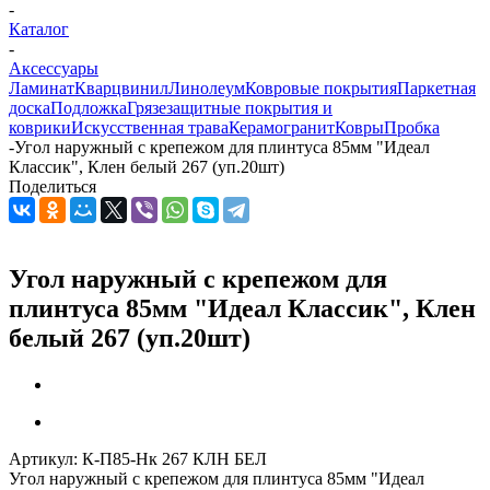
-
Каталог
-
Аксессуары
Ламинат
Кварцвинил
Линолеум
Ковровые покрытия
Паркетная
доска
Подложка
Грязезащитные покрытия и
коврики
Искусственная трава
Керамогранит
Ковры
Пробка
-
Угол наружный с крепежом для плинтуса 85мм "Идеал
Классик", Клен белый 267 (уп.20шт)
Поделиться
Угол наружный с крепежом для
плинтуса 85мм "Идеал Классик", Клен
белый 267 (уп.20шт)
Артикул:
К-П85-Нк 267 КЛН БЕЛ
Угол наружный с крепежом для плинтуса 85мм "Идеал