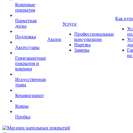
Ковровые
покрытия
Как куп
Паркетная
Услуги
доска
Ус
Профессиональные
оп
Подложка
Акции
консультации
Ус
Нарезка
до
Аксессуары
Замеры
Га
на
Грязезащитные
покрытия и
коврики
Искусственная
трава
Керамогранит
Ковры
Пробка