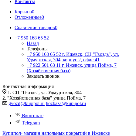
Контакты
Корзина
0
Отложенные
0
Сравнение товаров
0
+7 950 168 65 52
Назад
Телефоны
+7 950 168 65 52
г. Ижевск, СЦ "Гвоздь", ул.
Удмуртская, 304, корпус 2, офис 41
+7 922 501 63 11
г. Ижевск, улица Пойма, 7
(Хозяйственная база)
Заказать звонок
Контактная информация
1. СЦ "Гвоздь", ул. Удмуртская, 304
2. "Хозяйственная база" улица Пойма, 7
gvozd@kupipol.ru
hozbaza@kupipol.ru
Вконтакте
Telegram
Купипол- магазин напольных покрытий в Ижевске