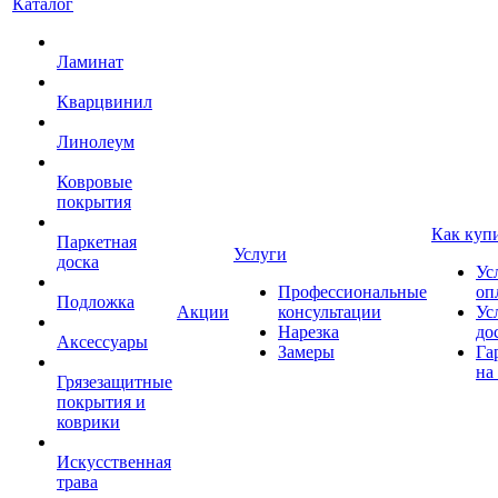
Каталог
Ламинат
Кварцвинил
Линолеум
Ковровые
покрытия
Как куп
Паркетная
Услуги
доска
Ус
Профессиональные
оп
Подложка
Акции
консультации
Ус
Нарезка
до
Аксессуары
Замеры
Га
на
Грязезащитные
покрытия и
коврики
Искусственная
трава