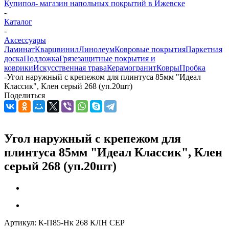
Купипол- магазин напольных покрытий в Ижевске
-
Каталог
-
Аксессуары
Ламинат
Кварцвинил
Линолеум
Ковровые покрытия
Паркетная
доска
Подложка
Грязезащитные покрытия и
коврики
Искусственная трава
Керамогранит
Ковры
Пробка
-
Угол наружный с крепежом для плинтуса 85мм "Идеал
Классик", Клен серый 268 (уп.20шт)
Поделиться
Угол наружный с крепежом для
плинтуса 85мм "Идеал Классик", Клен
серый 268 (уп.20шт)
Артикул:
К-П85-Нк 268 КЛН СЕР