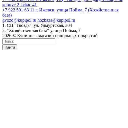
корпус 2, офис 41
+7 922 501 63 11
г. Ижевск, улица Пойма, 7 (Хозяйственная
база)
gvozd@kupipol.ru
hozbaza@kupipol.ru
1. СЦ "Гвоздь", ул. Удмуртская, 304
2. "Хозяйственная база" улица Пойма, 7
2026 © Купипол - магазин напольных покрытий
Найти