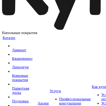
Напольные покрытия
Каталог
Ламинат
Кварцвинил
Линолеум
Ковровые
покрытия
Как куп
Паркетная
Услуги
доска
Ус
Профессиональные
оп
Подложка
Акции
консультации
Ус