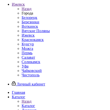
Ижевск
Назад
Города
Белорецк
Березники
Воткинск
Вятские Поляны
Ижевск
Краснокамск
Кунгур
Можга
Пермь
Салават
Соликамск
Уфа
Чайковский
Чистополь
Личный кабинет
Главная
Каталог
Назад
Каталог