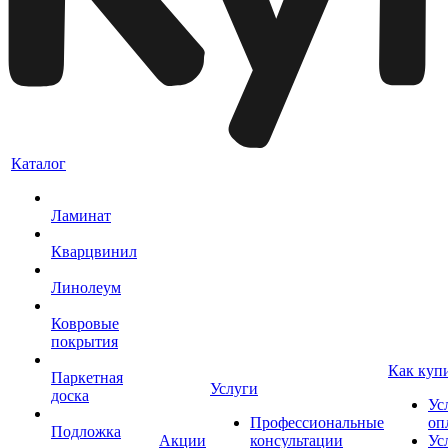
Каталог
Ламинат
Кварцвинил
Линолеум
Ковровые
покрытия
Как куп
Паркетная
Услуги
доска
Ус
Профессиональные
оп
Подложка
Акции
консультации
Ус