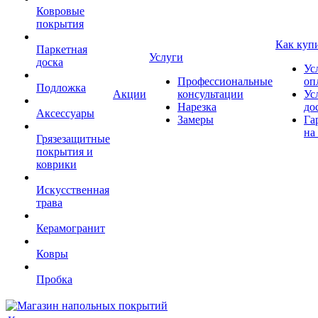
Ковровые
покрытия
Как куп
Паркетная
Услуги
доска
Ус
Профессиональные
оп
Подложка
Акции
консультации
Ус
Нарезка
до
Аксессуары
Замеры
Га
на
Грязезащитные
покрытия и
коврики
Искусственная
трава
Керамогранит
Ковры
Пробка