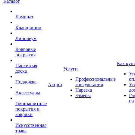
Каталог
Ламинат
Кварцвинил
Линолеум
Ковровые
покрытия
Как куп
Паркетная
Услуги
доска
Ус
Профессиональные
оп
Подложка
Акции
консультации
Ус
Нарезка
до
Аксессуары
Замеры
Га
на
Грязезащитные
покрытия и
коврики
Искусственная
трава