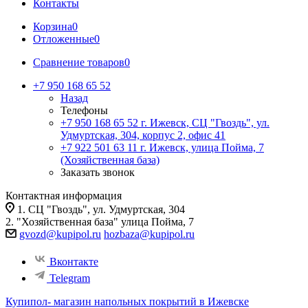
Контакты
Корзина
0
Отложенные
0
Сравнение товаров
0
+7 950 168 65 52
Назад
Телефоны
+7 950 168 65 52
г. Ижевск, СЦ "Гвоздь", ул.
Удмуртская, 304, корпус 2, офис 41
+7 922 501 63 11
г. Ижевск, улица Пойма, 7
(Хозяйственная база)
Заказать звонок
Контактная информация
1. СЦ "Гвоздь", ул. Удмуртская, 304
2. "Хозяйственная база" улица Пойма, 7
gvozd@kupipol.ru
hozbaza@kupipol.ru
Вконтакте
Telegram
Купипол- магазин напольных покрытий в Ижевске