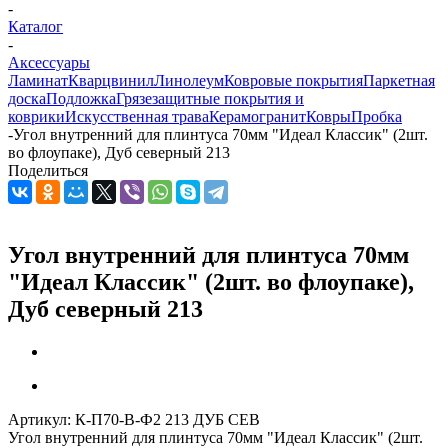
-
Каталог
-
Аксессуары
Ламинат
Кварцвинил
Линолеум
Ковровые покрытия
Паркетная
доска
Подложка
Грязезащитные покрытия и
коврики
Искусственная трава
Керамогранит
Ковры
Пробка
-
Угол внутренний для плинтуса 70мм "Идеал Классик" (2шт.
во флоупаке), Дуб северный 213
Поделиться
Угол внутренний для плинтуса 70мм
"Идеал Классик" (2шт. во флоупаке),
Дуб северный 213
Артикул:
К-П70-В-Ф2 213 ДУБ СЕВ
Угол внутренний для плинтуса 70мм "Идеал Классик" (2шт.