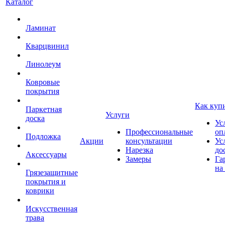
Каталог
Ламинат
Кварцвинил
Линолеум
Ковровые
покрытия
Как куп
Паркетная
Услуги
доска
Ус
Профессиональные
оп
Подложка
Акции
консультации
Ус
Нарезка
до
Аксессуары
Замеры
Га
на
Грязезащитные
покрытия и
коврики
Искусственная
трава