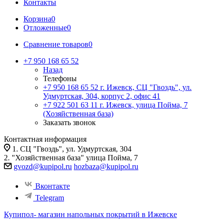
Контакты
Корзина
0
Отложенные
0
Сравнение товаров
0
+7 950 168 65 52
Назад
Телефоны
+7 950 168 65 52
г. Ижевск, СЦ "Гвоздь", ул.
Удмуртская, 304, корпус 2, офис 41
+7 922 501 63 11
г. Ижевск, улица Пойма, 7
(Хозяйственная база)
Заказать звонок
Контактная информация
1. СЦ "Гвоздь", ул. Удмуртская, 304
2. "Хозяйственная база" улица Пойма, 7
gvozd@kupipol.ru
hozbaza@kupipol.ru
Вконтакте
Telegram
Купипол- магазин напольных покрытий в Ижевске