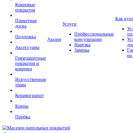
Ковровые
покрытия
Как куп
Паркетная
Услуги
доска
Ус
Профессиональные
оп
Подложка
Акции
консультации
Ус
Нарезка
до
Аксессуары
Замеры
Га
на
Грязезащитные
покрытия и
коврики
Искусственная
трава
Керамогранит
Ковры
Пробка