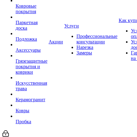
Ковровые
покрытия
Как куп
Паркетная
Услуги
доска
Ус
Профессиональные
оп
Подложка
Акции
консультации
Ус
Нарезка
до
Аксессуары
Замеры
Га
на
Грязезащитные
покрытия и
коврики
Искусственная
трава
Керамогранит
Ковры
Пробка