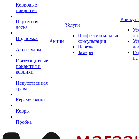
Ковровые
покрытия
Как куп
Паркетная
Услуги
доска
Ус
Профессиональные
оп
Подложка
Акции
консультации
Ус
Нарезка
до
Аксессуары
Замеры
Га
на
Грязезащитные
покрытия и
коврики
Искусственная
трава
Керамогранит
Ковры
Пробка