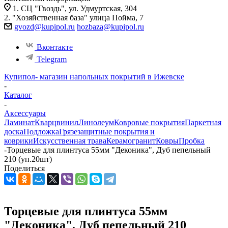
1. СЦ "Гвоздь", ул. Удмуртская, 304
2. "Хозяйственная база" улица Пойма, 7
gvozd@kupipol.ru
hozbaza@kupipol.ru
Вконтакте
Telegram
Купипол- магазин напольных покрытий в Ижевске
-
Каталог
-
Аксессуары
Ламинат
Кварцвинил
Линолеум
Ковровые покрытия
Паркетная
доска
Подложка
Грязезащитные покрытия и
коврики
Искусственная трава
Керамогранит
Ковры
Пробка
-
Торцевые для плинтуса 55мм "Деконика", Дуб пепельный
210 (уп.20шт)
Поделиться
Торцевые для плинтуса 55мм
"Деконика", Дуб пепельный 210