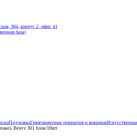
ская, 304, корпус 2, офис 41
венная база)
оска
Подложка
Грязезащитные покрытия и коврики
Искусственная
паке), Венге 301 блок/10шт