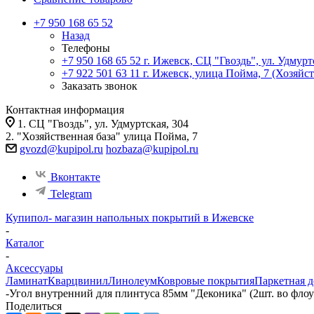
+7 950 168 65 52
Назад
Телефоны
+7 950 168 65 52
г. Ижевск, СЦ "Гвоздь", ул. Удмурт
+7 922 501 63 11
г. Ижевск, улица Пойма, 7 (Хозяйст
Заказать звонок
Контактная информация
1. СЦ "Гвоздь", ул. Удмуртская, 304
2. "Хозяйственная база" улица Пойма, 7
gvozd@kupipol.ru
hozbaza@kupipol.ru
Вконтакте
Telegram
Купипол- магазин напольных покрытий в Ижевске
-
Каталог
-
Аксессуары
Ламинат
Кварцвинил
Линолеум
Ковровые покрытия
Паркетная д
-
Угол внутренний для плинтуса 85мм "Деконика" (2шт. во флоу
Поделиться