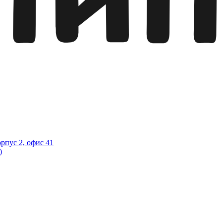
орпус 2, офис 41
)