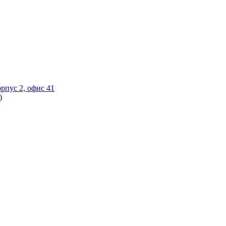
орпус 2, офис 41
)