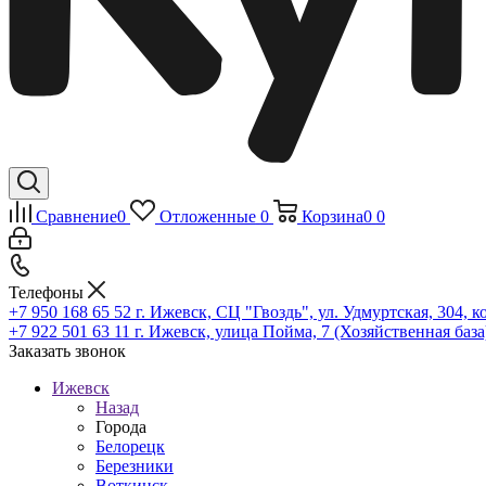
Сравнение
0
Отложенные
0
Корзина
0
0
Телефоны
+7 950 168 65 52
г. Ижевск, СЦ "Гвоздь", ул. Удмуртская, 304, к
+7 922 501 63 11
г. Ижевск, улица Пойма, 7 (Хозяйственная база
Заказать звонок
Ижевск
Назад
Города
Белорецк
Березники
Воткинск