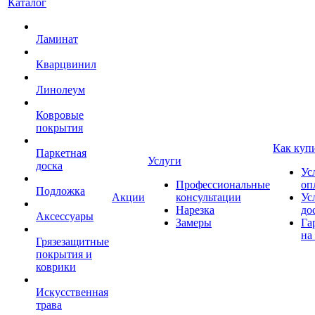
Каталог
Ламинат
Кварцвинил
Линолеум
Ковровые
покрытия
Как куп
Паркетная
Услуги
доска
Ус
Профессиональные
оп
Подложка
Акции
консультации
Ус
Нарезка
до
Аксессуары
Замеры
Га
на
Грязезащитные
покрытия и
коврики
Искусственная
трава