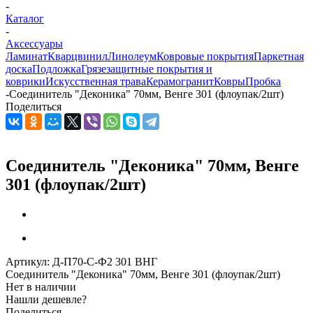
-
Каталог
-
Аксессуары
Ламинат
Кварцвинил
Линолеум
Ковровые покрытия
Паркетная
доска
Подложка
Грязезащитные покрытия и
коврики
Искусственная трава
Керамогранит
Ковры
Пробка
-
Соединитель "Деконика" 70мм, Венге 301 (флоупак/2шт)
Поделиться
Соединитель "Деконика" 70мм, Венге
301 (флоупак/2шт)
Артикул:
Д-П70-С-Ф2 301 ВНГ
Соединитель "Деконика" 70мм, Венге 301 (флоупак/2шт)
Нет в наличии
Нашли дешевле?
Поделиться