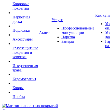
Ковровые
покрытия
Как куп
Паркетная
Услуги
доска
Ус
Профессиональные
оп
Подложка
Акции
консультации
Ус
Нарезка
до
Аксессуары
Замеры
Га
на
Грязезащитные
покрытия и
коврики
Искусственная
трава
Керамогранит
Ковры
Пробка