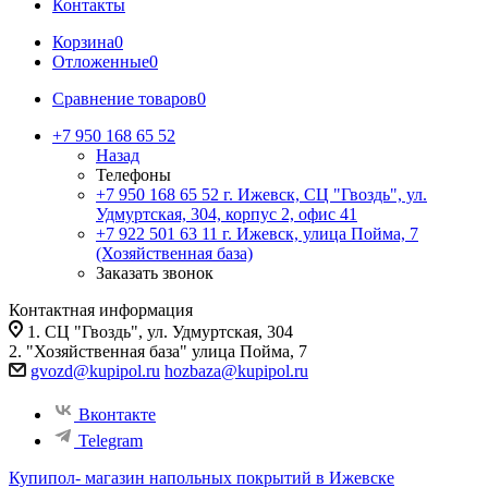
Контакты
Корзина
0
Отложенные
0
Сравнение товаров
0
+7 950 168 65 52
Назад
Телефоны
+7 950 168 65 52
г. Ижевск, СЦ "Гвоздь", ул.
Удмуртская, 304, корпус 2, офис 41
+7 922 501 63 11
г. Ижевск, улица Пойма, 7
(Хозяйственная база)
Заказать звонок
Контактная информация
1. СЦ "Гвоздь", ул. Удмуртская, 304
2. "Хозяйственная база" улица Пойма, 7
gvozd@kupipol.ru
hozbaza@kupipol.ru
Вконтакте
Telegram
Купипол- магазин напольных покрытий в Ижевске