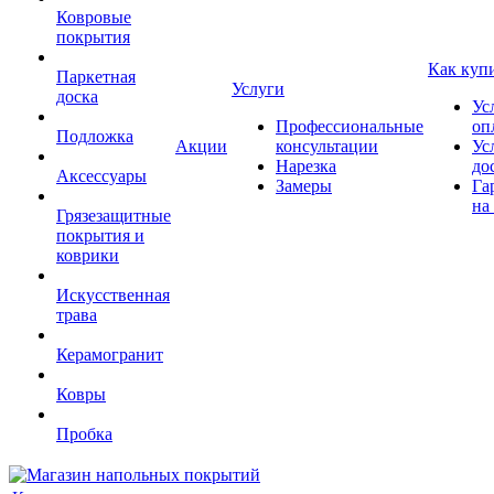
Ковровые
покрытия
Как куп
Паркетная
Услуги
доска
Ус
Профессиональные
оп
Подложка
Акции
консультации
Ус
Нарезка
до
Аксессуары
Замеры
Га
на
Грязезащитные
покрытия и
коврики
Искусственная
трава
Керамогранит
Ковры
Пробка