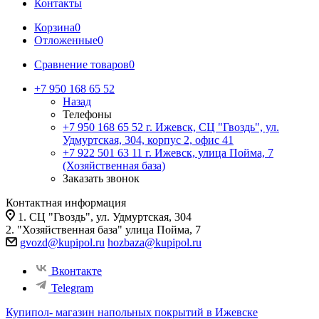
Контакты
Корзина
0
Отложенные
0
Сравнение товаров
0
+7 950 168 65 52
Назад
Телефоны
+7 950 168 65 52
г. Ижевск, СЦ "Гвоздь", ул.
Удмуртская, 304, корпус 2, офис 41
+7 922 501 63 11
г. Ижевск, улица Пойма, 7
(Хозяйственная база)
Заказать звонок
Контактная информация
1. СЦ "Гвоздь", ул. Удмуртская, 304
2. "Хозяйственная база" улица Пойма, 7
gvozd@kupipol.ru
hozbaza@kupipol.ru
Вконтакте
Telegram
Купипол- магазин напольных покрытий в Ижевске