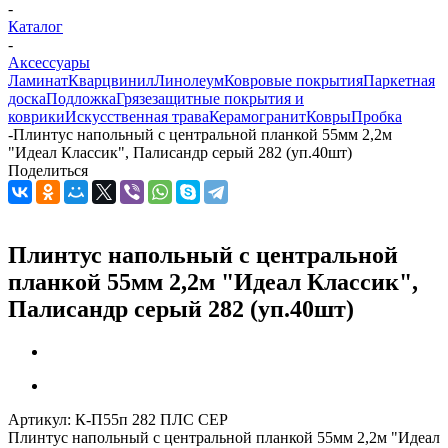
-
Каталог
-
Аксессуары
Ламинат
Кварцвинил
Линолеум
Ковровые покрытия
Паркетная
доска
Подложка
Грязезащитные покрытия и
коврики
Искусственная трава
Керамогранит
Ковры
Пробка
-
Плинтус напольный с центральной планкой 55мм 2,2м
"Идеал Классик", Палисандр серый 282 (уп.40шт)
Поделиться
Плинтус напольный с центральной
планкой 55мм 2,2м "Идеал Классик",
Палисандр серый 282 (уп.40шт)
Артикул:
К-П55п 282 ПЛС СЕР
Плинтус напольный с центральной планкой 55мм 2,2м "Идеал