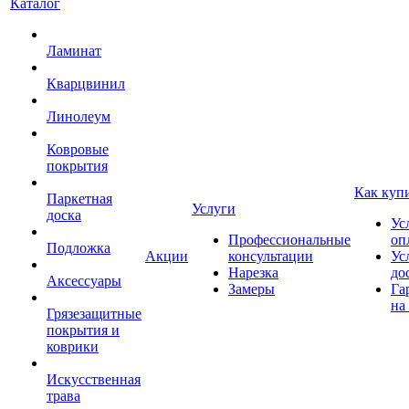
Каталог
Ламинат
Кварцвинил
Линолеум
Ковровые
покрытия
Как куп
Паркетная
Услуги
доска
Ус
Профессиональные
оп
Подложка
Акции
консультации
Ус
Нарезка
до
Аксессуары
Замеры
Га
на
Грязезащитные
покрытия и
коврики
Искусственная
трава