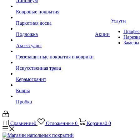
Линолеум
Ковровые покрытия
Услуги
Паркетная доска
Профес
Подложка
Акции
Нарезк
Замеры
Аксессуары
Грязезащитные покрытия и коврики
Искусственная трава
Керамогранит
Ковры
Пробка
Сравнение
0
Отложенные
0
Корзина
0
0