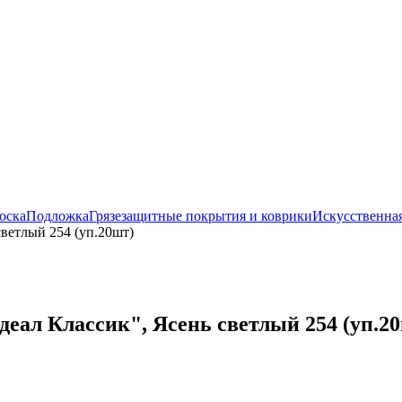
оска
Подложка
Грязезащитные покрытия и коврики
Искусственная
ветлый 254 (уп.20шт)
еал Классик", Ясень светлый 254 (уп.2