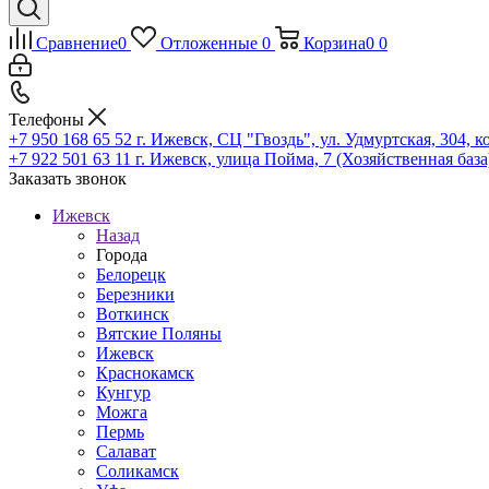
Сравнение
0
Отложенные
0
Корзина
0
0
Телефоны
+7 950 168 65 52
г. Ижевск, СЦ "Гвоздь", ул. Удмуртская, 304, к
+7 922 501 63 11
г. Ижевск, улица Пойма, 7 (Хозяйственная база
Заказать звонок
Ижевск
Назад
Города
Белорецк
Березники
Воткинск
Вятские Поляны
Ижевск
Краснокамск
Кунгур
Можга
Пермь
Салават
Соликамск