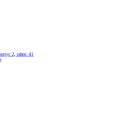
орпус 2, офис 41
)