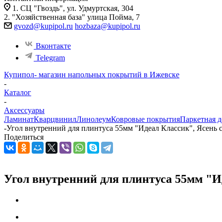
1. СЦ "Гвоздь", ул. Удмуртская, 304
2. "Хозяйственная база" улица Пойма, 7
gvozd@kupipol.ru
hozbaza@kupipol.ru
Вконтакте
Telegram
Купипол- магазин напольных покрытий в Ижевске
-
Каталог
-
Аксессуары
Ламинат
Кварцвинил
Линолеум
Ковровые покрытия
Паркетная д
-
Угол внутренний для плинтуса 55мм "Идеал Классик", Ясень с
Поделиться
Угол внутренний для плинтуса 55мм "Ид