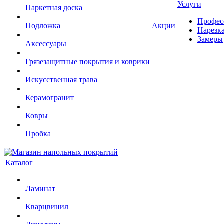
Услуги
Паркетная доска
Профес
Подложка
Акции
Нарезк
Замеры
Аксессуары
Грязезащитные покрытия и коврики
Искусственная трава
Керамогранит
Ковры
Пробка
Каталог
Ламинат
Кварцвинил