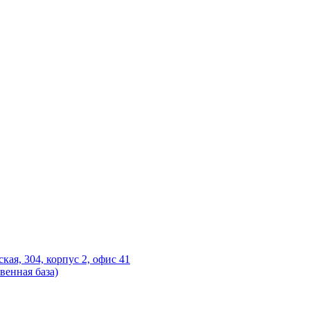
ская, 304, корпус 2, офис 41
венная база)