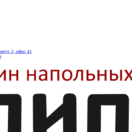
орпус 2, офис 41
)