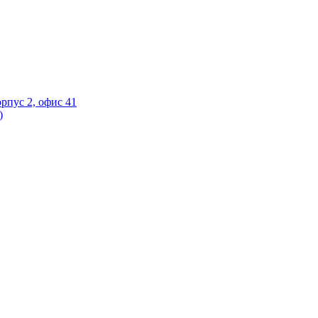
орпус 2, офис 41
)