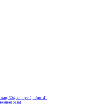
ская, 304, корпус 2, офис 41
венная база)