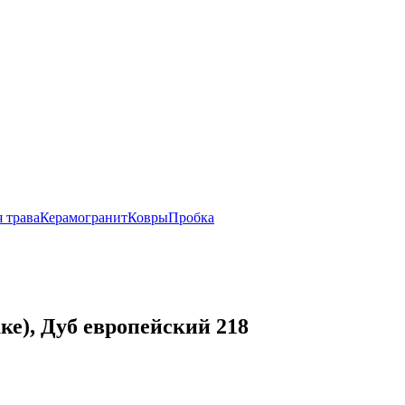
 трава
Керамогранит
Ковры
Пробка
ке), Дуб европейский 218