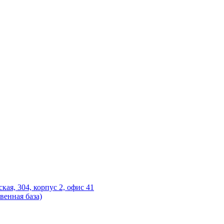
ская, 304, корпус 2, офис 41
венная база)