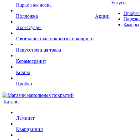
Услуги
Паркетная доска
Профес
Подложка
Акции
Нарезк
Замеры
Аксессуары
Грязезащитные покрытия и коврики
Искусственная трава
Керамогранит
Ковры
Пробка
Каталог
Ламинат
Кварцвинил