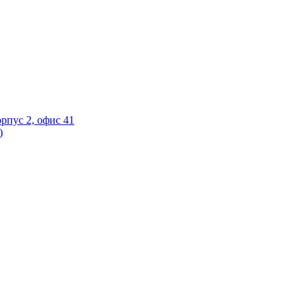
орпус 2, офис 41
)