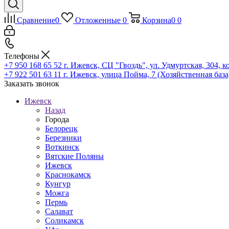
Сравнение
0
Отложенные
0
Корзина
0
0
Телефоны
+7 950 168 65 52
г. Ижевск, СЦ "Гвоздь", ул. Удмуртская, 304, к
+7 922 501 63 11
г. Ижевск, улица Пойма, 7 (Хозяйственная база
Заказать звонок
Ижевск
Назад
Города
Белорецк
Березники
Воткинск
Вятские Поляны
Ижевск
Краснокамск
Кунгур
Можга
Пермь
Салават
Соликамск