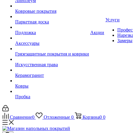
Линолеум
Ковровые покрытия
Услуги
Паркетная доска
Профес
Подложка
Акции
Нарезк
Замеры
Аксессуары
Грязезащитные покрытия и коврики
Искусственная трава
Керамогранит
Ковры
Пробка
Сравнение
0
Отложенные
0
Корзина
0
0