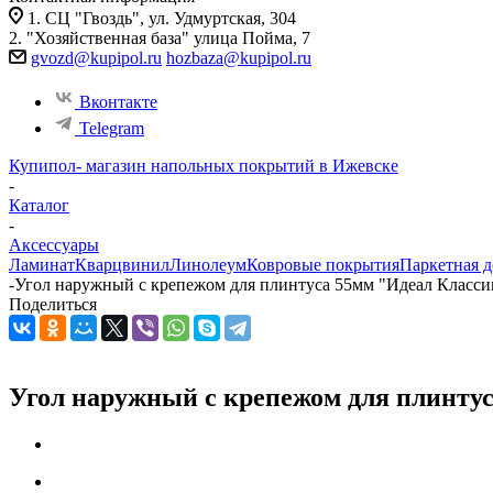
1. СЦ "Гвоздь", ул. Удмуртская, 304
2. "Хозяйственная база" улица Пойма, 7
gvozd@kupipol.ru
hozbaza@kupipol.ru
Вконтакте
Telegram
Купипол- магазин напольных покрытий в Ижевске
-
Каталог
-
Аксессуары
Ламинат
Кварцвинил
Линолеум
Ковровые покрытия
Паркетная д
-
Угол наружный с крепежом для плинтуса 55мм "Идеал Классик
Поделиться
Угол наружный с крепежом для плинтуса