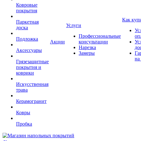
Ковровые
покрытия
Как куп
Паркетная
Услуги
доска
Ус
Профессиональные
оп
Подложка
Акции
консультации
Ус
Нарезка
до
Аксессуары
Замеры
Га
на
Грязезащитные
покрытия и
коврики
Искусственная
трава
Керамогранит
Ковры
Пробка