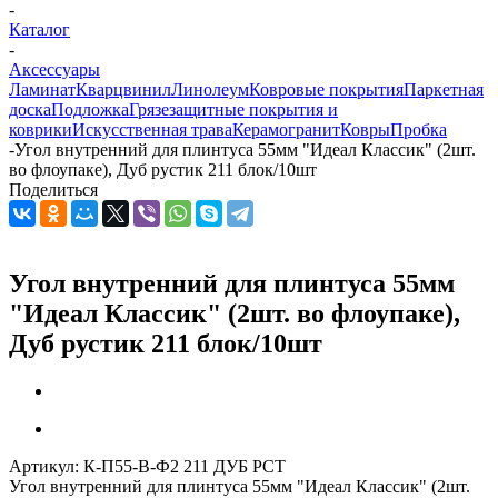
-
Каталог
-
Аксессуары
Ламинат
Кварцвинил
Линолеум
Ковровые покрытия
Паркетная
доска
Подложка
Грязезащитные покрытия и
коврики
Искусственная трава
Керамогранит
Ковры
Пробка
-
Угол внутренний для плинтуса 55мм "Идеал Классик" (2шт.
во флоупаке), Дуб рустик 211 блок/10шт
Поделиться
Угол внутренний для плинтуса 55мм
"Идеал Классик" (2шт. во флоупаке),
Дуб рустик 211 блок/10шт
Артикул:
К-П55-В-Ф2 211 ДУБ РСТ
Угол внутренний для плинтуса 55мм "Идеал Классик" (2шт.