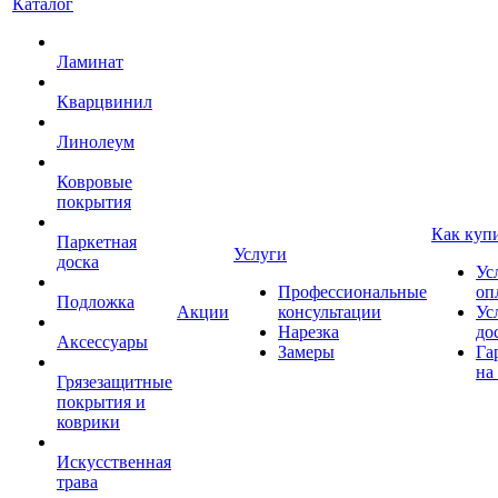
Каталог
Ламинат
Кварцвинил
Линолеум
Ковровые
покрытия
Как куп
Паркетная
Услуги
доска
Ус
Профессиональные
оп
Подложка
Акции
консультации
Ус
Нарезка
до
Аксессуары
Замеры
Га
на
Грязезащитные
покрытия и
коврики
Искусственная
трава