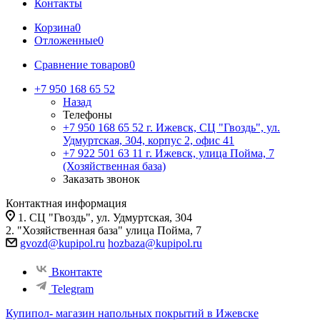
Контакты
Корзина
0
Отложенные
0
Сравнение товаров
0
+7 950 168 65 52
Назад
Телефоны
+7 950 168 65 52
г. Ижевск, СЦ "Гвоздь", ул.
Удмуртская, 304, корпус 2, офис 41
+7 922 501 63 11
г. Ижевск, улица Пойма, 7
(Хозяйственная база)
Заказать звонок
Контактная информация
1. СЦ "Гвоздь", ул. Удмуртская, 304
2. "Хозяйственная база" улица Пойма, 7
gvozd@kupipol.ru
hozbaza@kupipol.ru
Вконтакте
Telegram
Купипол- магазин напольных покрытий в Ижевске