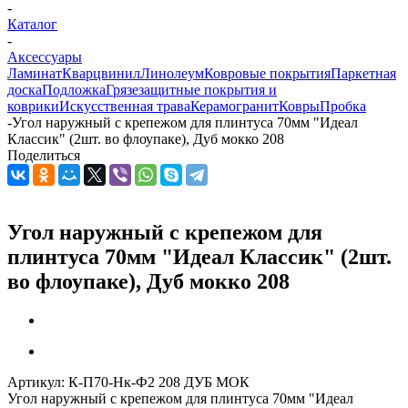
-
Каталог
-
Аксессуары
Ламинат
Кварцвинил
Линолеум
Ковровые покрытия
Паркетная
доска
Подложка
Грязезащитные покрытия и
коврики
Искусственная трава
Керамогранит
Ковры
Пробка
-
Угол наружный с крепежом для плинтуса 70мм "Идеал
Классик" (2шт. во флоупаке), Дуб мокко 208
Поделиться
Угол наружный с крепежом для
плинтуса 70мм "Идеал Классик" (2шт.
во флоупаке), Дуб мокко 208
Артикул:
К-П70-Нк-Ф2 208 ДУБ МОК
Угол наружный с крепежом для плинтуса 70мм "Идеал