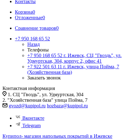
Контакты
Корзина
0
Отложенные
0
Сравнение товаров
0
+7 950 168 65 52
Назад
Телефоны
+7 950 168 65 52
г. Ижевск, СЦ "Гвоздь", ул.
Удмуртская, 304, корпус 2, офис 41
+7 922 501 63 11
г. Ижевск, улица Пойма, 7
(Хозяйственная база)
Заказать звонок
Контактная информация
1. СЦ "Гвоздь", ул. Удмуртская, 304
2. "Хозяйственная база" улица Пойма, 7
gvozd@kupipol.ru
hozbaza@kupipol.ru
Вконтакте
Telegram
Купипол- магазин напольных покрытий в Ижевске