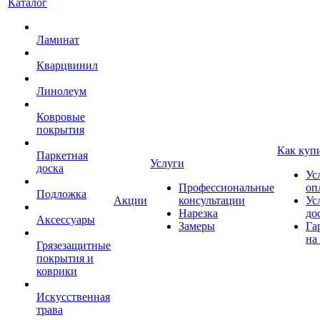
Каталог
Ламинат
Кварцвинил
Линолеум
Ковровые
покрытия
Как куп
Паркетная
Услуги
доска
Ус
Профессиональные
оп
Подложка
Акции
консультации
Ус
Нарезка
до
Аксессуары
Замеры
Га
на
Грязезащитные
покрытия и
коврики
Искусственная
трава