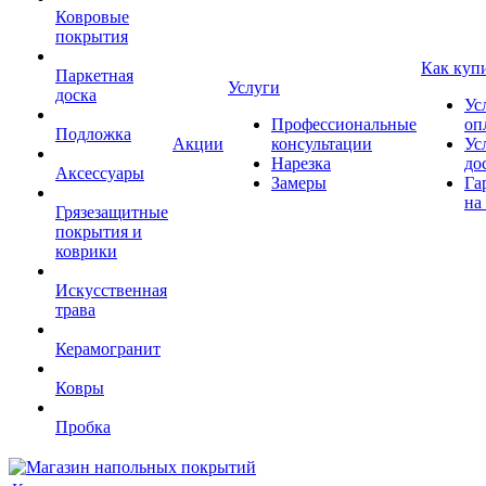
Ковровые
покрытия
Как куп
Паркетная
Услуги
доска
Ус
Профессиональные
оп
Подложка
Акции
консультации
Ус
Нарезка
до
Аксессуары
Замеры
Га
на
Грязезащитные
покрытия и
коврики
Искусственная
трава
Керамогранит
Ковры
Пробка