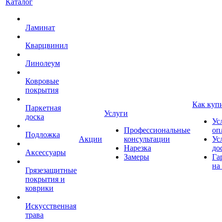
Каталог
Ламинат
Кварцвинил
Линолеум
Ковровые
покрытия
Как куп
Паркетная
Услуги
доска
Ус
Профессиональные
оп
Подложка
Акции
консультации
Ус
Нарезка
до
Аксессуары
Замеры
Га
на
Грязезащитные
покрытия и
коврики
Искусственная
трава