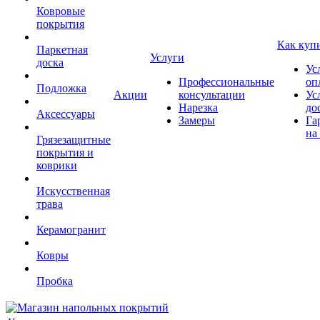
Ковровые
покрытия
Как куп
Паркетная
Услуги
доска
Ус
Профессиональные
оп
Подложка
Акции
консультации
Ус
Нарезка
до
Аксессуары
Замеры
Га
на
Грязезащитные
покрытия и
коврики
Искусственная
трава
Керамогранит
Ковры
Пробка