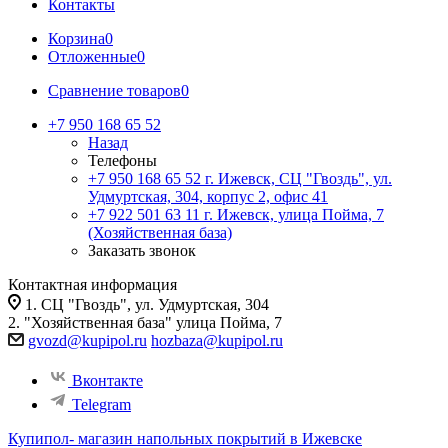
Контакты
Корзина
0
Отложенные
0
Сравнение товаров
0
+7 950 168 65 52
Назад
Телефоны
+7 950 168 65 52
г. Ижевск, СЦ "Гвоздь", ул.
Удмуртская, 304, корпус 2, офис 41
+7 922 501 63 11
г. Ижевск, улица Пойма, 7
(Хозяйственная база)
Заказать звонок
Контактная информация
1. СЦ "Гвоздь", ул. Удмуртская, 304
2. "Хозяйственная база" улица Пойма, 7
gvozd@kupipol.ru
hozbaza@kupipol.ru
Вконтакте
Telegram
Купипол- магазин напольных покрытий в Ижевске