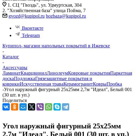
1. СЦ "Гвоздь", ул. Удмуртская, 304
2. "Хозяйственная база" улица Пойма, 7
gvozd@kupipol.ru
hozbaza@kupipol.ru
Вконтакте
Telegram
Купипол- магазин напольных покрытий в Ижевске
-
Каталог
-
Аксессуары
Ламинат
Кварцвинил
Линолеум
Ковровые покрытия
Паркетная
доска
Подложка
Грязезащитные покрытия и
коврики
Искусственная трава
Керамогранит
Ковры
Пробка
-
Угол наружный фигурный 25х25мм 2,7м "Идеал", Белый 001
(30 шт. в уп.)
Поделиться
Угол наружный фигурный 25х25мм
2,7м "Идеал", Белый 001 (30 шт. в уп.)