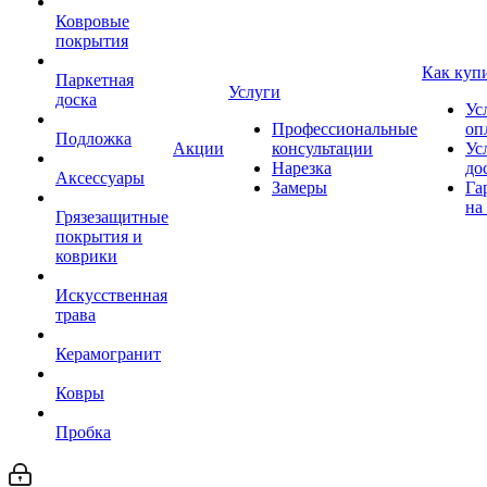
Ковровые
покрытия
Как куп
Паркетная
Услуги
доска
Ус
Профессиональные
оп
Подложка
Акции
консультации
Ус
Нарезка
до
Аксессуары
Замеры
Га
на
Грязезащитные
покрытия и
коврики
Искусственная
трава
Керамогранит
Ковры
Пробка