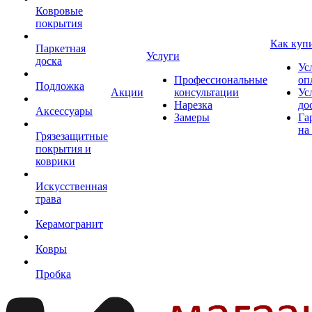
Ковровые
покрытия
Как куп
Паркетная
Услуги
доска
Ус
Профессиональные
оп
Подложка
Акции
консультации
Ус
Нарезка
до
Аксессуары
Замеры
Га
на
Грязезащитные
покрытия и
коврики
Искусственная
трава
Керамогранит
Ковры
Пробка