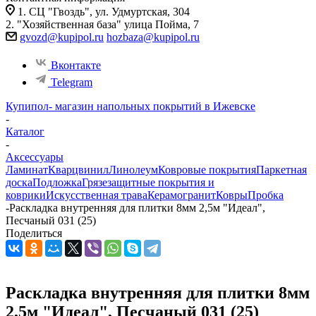
1. СЦ "Гвоздь", ул. Удмуртская, 304
2. "Хозяйственная база" улица Пойма, 7
gvozd@kupipol.ru
hozbaza@kupipol.ru
Вконтакте
Telegram
Купипол- магазин напольных покрытий в Ижевске
-
Каталог
-
Аксессуары
Ламинат
Кварцвинил
Линолеум
Ковровые покрытия
Паркетная
доска
Подложка
Грязезащитные покрытия и
коврики
Искусственная трава
Керамогранит
Ковры
Пробка
-
Раскладка внутренняя для плитки 8мм 2,5м "Идеал",
Песчаный 031 (25)
Поделиться
Раскладка внутренняя для плитки 8мм
2,5м "Идеал", Песчаный 031 (25)