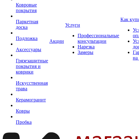
Ковровые
покрытия
Как куп
Паркетная
Услуги
доска
Ус
Профессиональные
оп
Подложка
Акции
консультации
Ус
Нарезка
до
Аксессуары
Замеры
Га
на
Грязезащитные
покрытия и
коврики
Искусственная
трава
Керамогранит
Ковры
Пробка