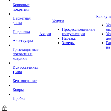
Ковровые
покрытия
Как куп
Паркетная
Услуги
доска
Ус
Профессиональные
оп
Подложка
Акции
консультации
Ус
Нарезка
до
Аксессуары
Замеры
Га
на
Грязезащитные
покрытия и
коврики
Искусственная
трава
Керамогранит
Ковры
Пробка