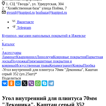
1. СЦ "Гвоздь", ул. Удмуртская, 304
2. "Хозяйственная база" улица Пойма, 7
gvozd@kupipol.ru
hozbaza@kupipol.ru
Вконтакте
Telegram
Купипол- магазин напольных покрытий в Ижевске
-
Каталог
-
Аксессуары
Ламинат
Кварцвинил
Линолеум
Ковровые покрытия
Паркетная
доска
Подложка
Грязезащитные покрытия и
коврики
Искусственная трава
Керамогранит
Ковры
Пробка
-
Угол внутренний для плинтуса 70мм "Деконика", Каштан
серый 352 (уп.25шт)*
Поделиться
Угол внутренний для плинтуса 70мм
"Деконика", Каштан серый 352