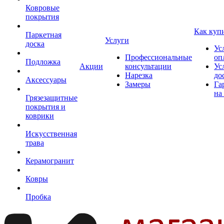
Ковровые
покрытия
Как куп
Паркетная
Услуги
доска
Ус
Профессиональные
оп
Подложка
Акции
консультации
Ус
Нарезка
до
Аксессуары
Замеры
Га
на
Грязезащитные
покрытия и
коврики
Искусственная
трава
Керамогранит
Ковры
Пробка