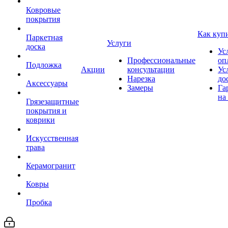
Ковровые
покрытия
Как куп
Паркетная
Услуги
доска
Ус
Профессиональные
оп
Подложка
Акции
консультации
Ус
Нарезка
до
Аксессуары
Замеры
Га
на
Грязезащитные
покрытия и
коврики
Искусственная
трава
Керамогранит
Ковры
Пробка