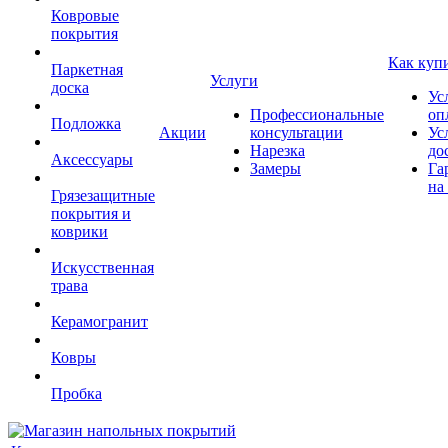
Ковровые
покрытия
Как куп
Паркетная
Услуги
доска
Ус
Профессиональные
оп
Подложка
Акции
консультации
Ус
Нарезка
до
Аксессуары
Замеры
Га
на
Грязезащитные
покрытия и
коврики
Искусственная
трава
Керамогранит
Ковры
Пробка