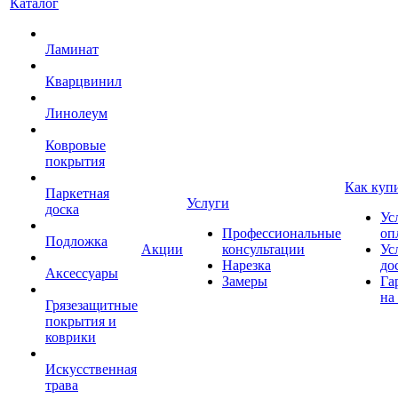
Каталог
Ламинат
Кварцвинил
Линолеум
Ковровые
покрытия
Как куп
Паркетная
Услуги
доска
Ус
Профессиональные
оп
Подложка
Акции
консультации
Ус
Нарезка
до
Аксессуары
Замеры
Га
на
Грязезащитные
покрытия и
коврики
Искусственная
трава