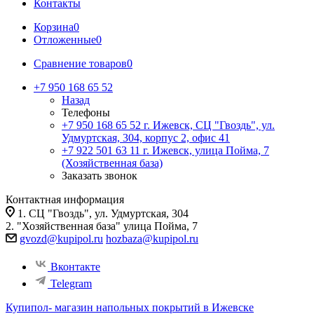
Контакты
Корзина
0
Отложенные
0
Сравнение товаров
0
+7 950 168 65 52
Назад
Телефоны
+7 950 168 65 52
г. Ижевск, СЦ "Гвоздь", ул.
Удмуртская, 304, корпус 2, офис 41
+7 922 501 63 11
г. Ижевск, улица Пойма, 7
(Хозяйственная база)
Заказать звонок
Контактная информация
1. СЦ "Гвоздь", ул. Удмуртская, 304
2. "Хозяйственная база" улица Пойма, 7
gvozd@kupipol.ru
hozbaza@kupipol.ru
Вконтакте
Telegram
Купипол- магазин напольных покрытий в Ижевске