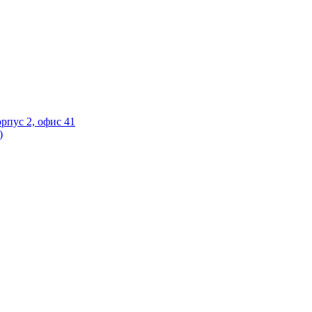
орпус 2, офис 41
)