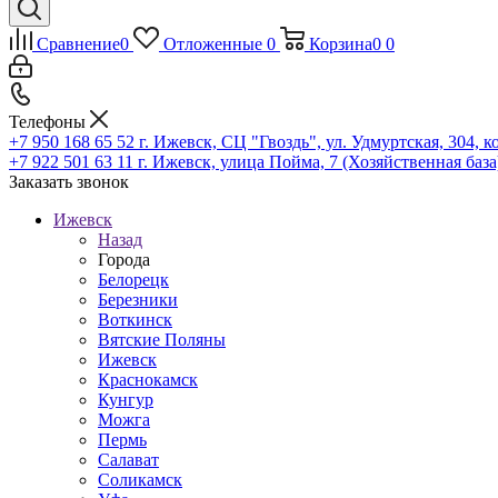
Сравнение
0
Отложенные
0
Корзина
0
0
Телефоны
+7 950 168 65 52
г. Ижевск, СЦ "Гвоздь", ул. Удмуртская, 304, к
+7 922 501 63 11
г. Ижевск, улица Пойма, 7 (Хозяйственная база
Заказать звонок
Ижевск
Назад
Города
Белорецк
Березники
Воткинск
Вятские Поляны
Ижевск
Краснокамск
Кунгур
Можга
Пермь
Салават
Соликамск