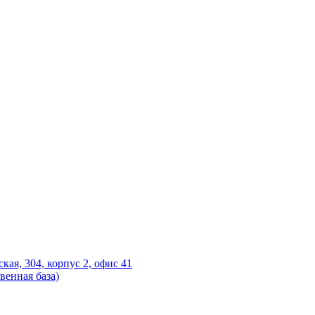
ская, 304, корпус 2, офис 41
венная база)