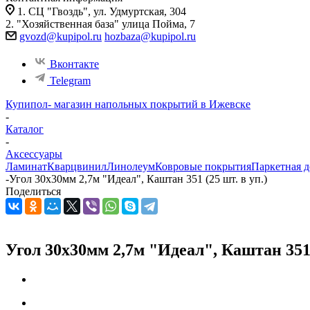
1. СЦ "Гвоздь", ул. Удмуртская, 304
2. "Хозяйственная база" улица Пойма, 7
gvozd@kupipol.ru
hozbaza@kupipol.ru
Вконтакте
Telegram
Купипол- магазин напольных покрытий в Ижевске
-
Каталог
-
Аксессуары
Ламинат
Кварцвинил
Линолеум
Ковровые покрытия
Паркетная д
-
Угол 30х30мм 2,7м "Идеал", Каштан 351 (25 шт. в уп.)
Поделиться
Угол 30х30мм 2,7м "Идеал", Каштан 351 (