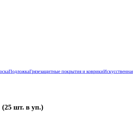
оска
Подложка
Грязезащитные покрытия и коврики
Искусственная
25 шт. в уп.)