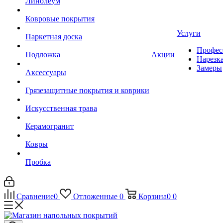
Линолеум
Ковровые покрытия
Услуги
Паркетная доска
Профес
Подложка
Акции
Нарезк
Замеры
Аксессуары
Грязезащитные покрытия и коврики
Искусственная трава
Керамогранит
Ковры
Пробка
Сравнение
0
Отложенные
0
Корзина
0
0