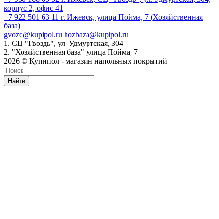
корпус 2, офис 41
+7 922 501 63 11
г. Ижевск, улица Пойма, 7 (Хозяйственная
база)
gvozd@kupipol.ru
hozbaza@kupipol.ru
1. СЦ "Гвоздь", ул. Удмуртская, 304
2. "Хозяйственная база" улица Пойма, 7
2026 © Купипол - магазин напольных покрытий
Найти