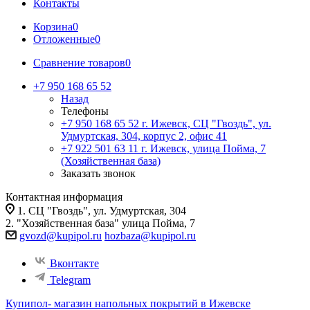
Контакты
Корзина
0
Отложенные
0
Сравнение товаров
0
+7 950 168 65 52
Назад
Телефоны
+7 950 168 65 52
г. Ижевск, СЦ "Гвоздь", ул.
Удмуртская, 304, корпус 2, офис 41
+7 922 501 63 11
г. Ижевск, улица Пойма, 7
(Хозяйственная база)
Заказать звонок
Контактная информация
1. СЦ "Гвоздь", ул. Удмуртская, 304
2. "Хозяйственная база" улица Пойма, 7
gvozd@kupipol.ru
hozbaza@kupipol.ru
Вконтакте
Telegram
Купипол- магазин напольных покрытий в Ижевске