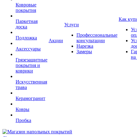
Ковровые
покрытия
Как куп
Паркетная
Услуги
доска
Ус
Профессиональные
оп
Подложка
Акции
консультации
Ус
Нарезка
до
Аксессуары
Замеры
Га
на
Грязезащитные
покрытия и
коврики
Искусственная
трава
Керамогранит
Ковры
Пробка