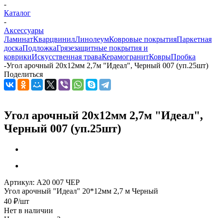
-
Каталог
-
Аксессуары
Ламинат
Кварцвинил
Линолеум
Ковровые покрытия
Паркетная
доска
Подложка
Грязезащитные покрытия и
коврики
Искусственная трава
Керамогранит
Ковры
Пробка
-
Угол арочный 20х12мм 2,7м "Идеал", Черный 007 (уп.25шт)
Поделиться
Угол арочный 20х12мм 2,7м "Идеал",
Черный 007 (уп.25шт)
Артикул:
А20 007 ЧЕР
Угол арочный "Идеал" 20*12мм 2,7 м Черный
40
₽
/шт
Нет в наличии