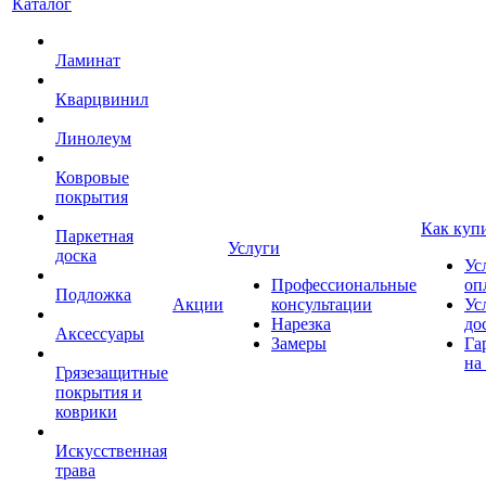
Каталог
Ламинат
Кварцвинил
Линолеум
Ковровые
покрытия
Как куп
Паркетная
Услуги
доска
Ус
Профессиональные
оп
Подложка
Акции
консультации
Ус
Нарезка
до
Аксессуары
Замеры
Га
на
Грязезащитные
покрытия и
коврики
Искусственная
трава