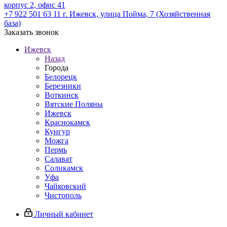
корпус 2, офис 41
+7 922 501 63 11
г. Ижевск, улица Пойма, 7 (Хозяйственная
база)
Заказать звонок
Ижевск
Назад
Города
Белорецк
Березники
Воткинск
Вятские Поляны
Ижевск
Краснокамск
Кунгур
Можга
Пермь
Салават
Соликамск
Уфа
Чайковский
Чистополь
Личный кабинет