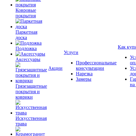
Ковровые
покрытия
Паркетная
доска
Как куп
Подложка
Услуги
Ус
Аксессуары
Профессиональные
оп
Акции
консультации
Ус
Нарезка
до
Замеры
Га
на
Грязезащитные
покрытия и
коврики
Искусственная
трава