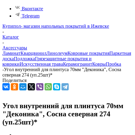
Вконтакте
Telegram
Купипол- магазин напольных покрытий в Ижевске
-
Каталог
-
Аксессуары
Ламинат
Кварцвинил
Линолеум
Ковровые покрытия
Паркетная
доска
Подложка
Грязезащитные покрытия и
коврики
Искусственная трава
Керамогранит
Ковры
Пробка
-
Угол внутренний для плинтуса 70мм "Деконика", Сосна
северная 274 (уп.25шт)*
Поделиться
Угол внутренний для плинтуса 70мм
"Деконика", Сосна северная 274
(уп.25шт)*