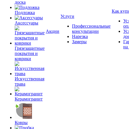
доска
Как куп
Подложка
Услуги
Ус
Аксессуары
Профессиональные
оп
Акции
консультации
Ус
Нарезка
до
Замеры
Га
на
Грязезащитные
покрытия и
коврики
Искусственная
трава
Керамогранит
Ковры