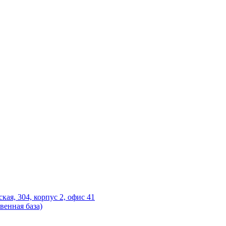
ская, 304, корпус 2, офис 41
венная база)