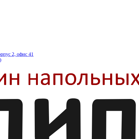
орпус 2, офис 41
)