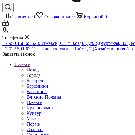
Сравнение
0
Отложенные
0
Корзина
0
0
Телефоны
+7 950 168 65 52
г. Ижевск, СЦ "Гвоздь", ул. Удмуртская, 304, к
+7 922 501 63 11
г. Ижевск, улица Пойма, 7 (Хозяйственная база
Заказать звонок
Ижевск
Назад
Города
Белорецк
Березники
Воткинск
Вятские Поляны
Ижевск
Краснокамск
Кунгур
Можга
Пермь
Салават
Соликамск