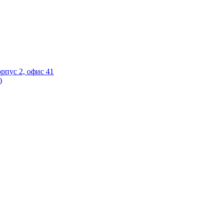
орпус 2, офис 41
)