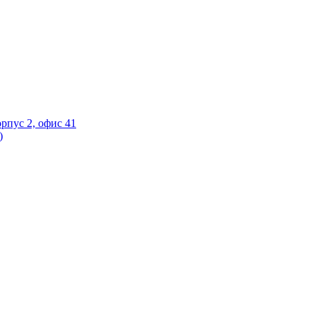
орпус 2, офис 41
)