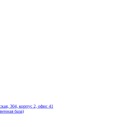
ская, 304, корпус 2, офис 41
венная база)