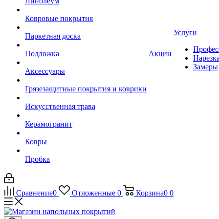
Линолеум
Ковровые покрытия
Услуги
Паркетная доска
Профес
Подложка
Акции
Нарезк
Замеры
Аксессуары
Грязезащитные покрытия и коврики
Искусственная трава
Керамогранит
Ковры
Пробка
Сравнение
0
Отложенные
0
Корзина
0
0