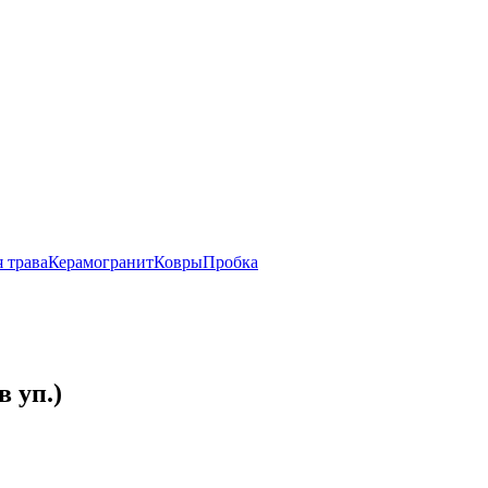
 трава
Керамогранит
Ковры
Пробка
 уп.)