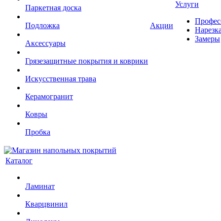
Услуги
Паркетная доска
Профес
Подложка
Акции
Нарезк
Замеры
Аксессуары
Грязезащитные покрытия и коврики
Искусственная трава
Керамогранит
Ковры
Пробка
Каталог
Ламинат
Кварцвинил