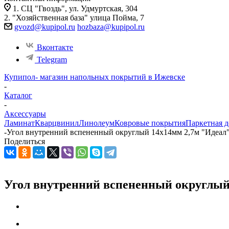
1. СЦ "Гвоздь", ул. Удмуртская, 304
2. "Хозяйственная база" улица Пойма, 7
gvozd@kupipol.ru
hozbaza@kupipol.ru
Вконтакте
Telegram
Купипол- магазин напольных покрытий в Ижевске
-
Каталог
-
Аксессуары
Ламинат
Кварцвинил
Линолеум
Ковровые покрытия
Паркетная д
-
Угол внутренний вспененный округлый 14х14мм 2,7м "Идеал", 
Поделиться
Угол внутренний вспененный округлый 1