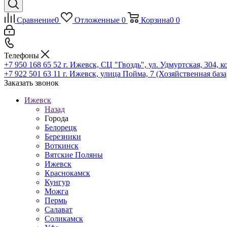
Сравнение
0
Отложенные
0
Корзина
0
0
Телефоны
+7 950 168 65 52
г. Ижевск, СЦ "Гвоздь", ул. Удмуртская, 304, к
+7 922 501 63 11
г. Ижевск, улица Пойма, 7 (Хозяйственная база
Заказать звонок
Ижевск
Назад
Города
Белорецк
Березники
Воткинск
Вятские Поляны
Ижевск
Краснокамск
Кунгур
Можга
Пермь
Салават
Соликамск