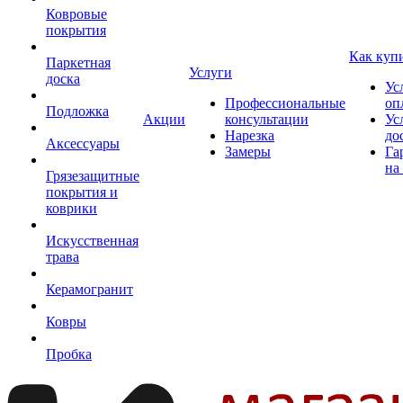
Ковровые
покрытия
Как куп
Паркетная
Услуги
доска
Ус
Профессиональные
оп
Подложка
Акции
консультации
Ус
Нарезка
до
Аксессуары
Замеры
Га
на
Грязезащитные
покрытия и
коврики
Искусственная
трава
Керамогранит
Ковры
Пробка