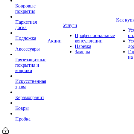
Ковровые
покрытия
Как куп
Паркетная
Услуги
доска
Ус
Профессиональные
оп
Подложка
Акции
консультации
Ус
Нарезка
до
Аксессуары
Замеры
Га
на
Грязезащитные
покрытия и
коврики
Искусственная
трава
Керамогранит
Ковры
Пробка