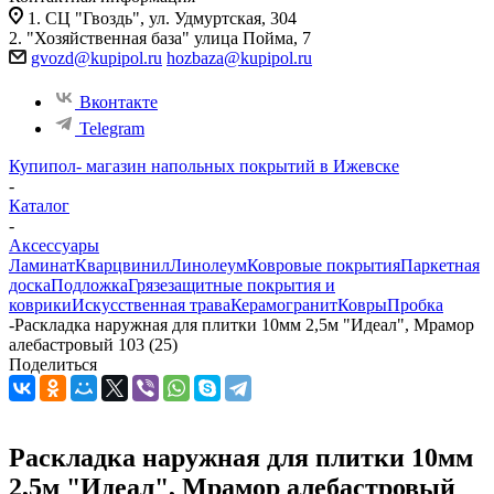
1. СЦ "Гвоздь", ул. Удмуртская, 304
2. "Хозяйственная база" улица Пойма, 7
gvozd@kupipol.ru
hozbaza@kupipol.ru
Вконтакте
Telegram
Купипол- магазин напольных покрытий в Ижевске
-
Каталог
-
Аксессуары
Ламинат
Кварцвинил
Линолеум
Ковровые покрытия
Паркетная
доска
Подложка
Грязезащитные покрытия и
коврики
Искусственная трава
Керамогранит
Ковры
Пробка
-
Раскладка наружная для плитки 10мм 2,5м "Идеал", Мрамор
алебастровый 103 (25)
Поделиться
Раскладка наружная для плитки 10мм
2,5м "Идеал", Мрамор алебастровый