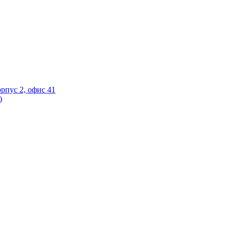
орпус 2, офис 41
)