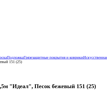
оска
Подложка
Грязезащитные покрытия и коврики
Искусственная
евый 151 (25)
5м "Идеал", Песок бежевый 151 (25)