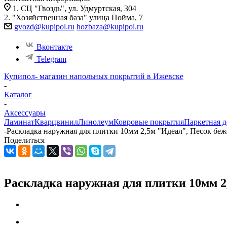
1. СЦ "Гвоздь", ул. Удмуртская, 304
2. "Хозяйственная база" улица Пойма, 7
gvozd@kupipol.ru
hozbaza@kupipol.ru
Вконтакте
Telegram
Купипол- магазин напольных покрытий в Ижевске
-
Каталог
-
Аксессуары
Ламинат
Кварцвинил
Линолеум
Ковровые покрытия
Паркетная д
-
Раскладка наружная для плитки 10мм 2,5м "Идеал", Песок беж
Поделиться
Раскладка наружная для плитки 10мм 2,