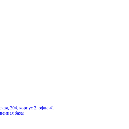
ская, 304, корпус 2, офис 41
венная база)