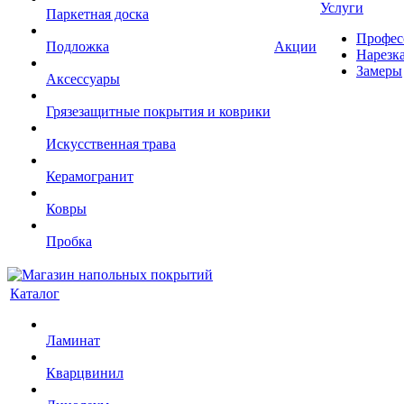
Услуги
Паркетная доска
Профес
Подложка
Акции
Нарезк
Замеры
Аксессуары
Грязезащитные покрытия и коврики
Искусственная трава
Керамогранит
Ковры
Пробка
Каталог
Ламинат
Кварцвинил