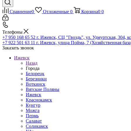
Сравнение
0
Отложенные
0
Корзина
0
0
Телефоны
+7 950 168 65 52
г. Ижевск, СЦ "Гвоздь", ул. Удмуртская, 304, к
+7 922 501 63 11
г. Ижевск, улица Пойма, 7 (Хозяйственная база
Заказать звонок
Ижевск
Назад
Города
Белорецк
Березники
Воткинск
Вятские Поляны
Ижевск
Краснокамск
Кунгур
Можга
Пермь
Салават
Соликамск