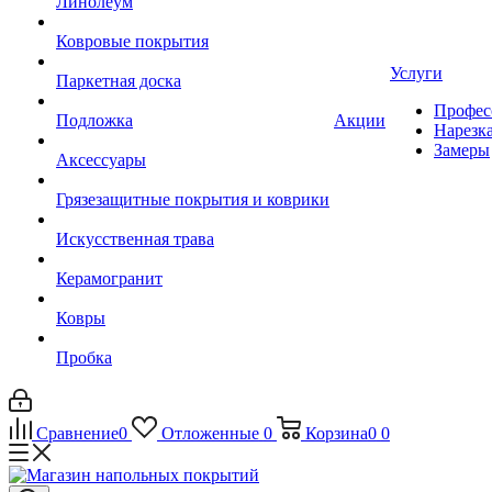
Линолеум
Ковровые покрытия
Услуги
Паркетная доска
Профес
Подложка
Акции
Нарезк
Замеры
Аксессуары
Грязезащитные покрытия и коврики
Искусственная трава
Керамогранит
Ковры
Пробка
Сравнение
0
Отложенные
0
Корзина
0
0