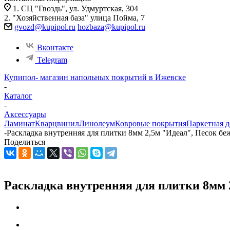
1. СЦ "Гвоздь", ул. Удмуртская, 304
2. "Хозяйственная база" улица Пойма, 7
gvozd@kupipol.ru
hozbaza@kupipol.ru
Вконтакте
Telegram
Купипол- магазин напольных покрытий в Ижевске
-
Каталог
-
Аксессуары
Ламинат
Кварцвинил
Линолеум
Ковровые покрытия
Паркетная д
-
Раскладка внутренняя для плитки 8мм 2,5м "Идеал", Песок бе
Поделиться
Раскладка внутренняя для плитки 8мм 2