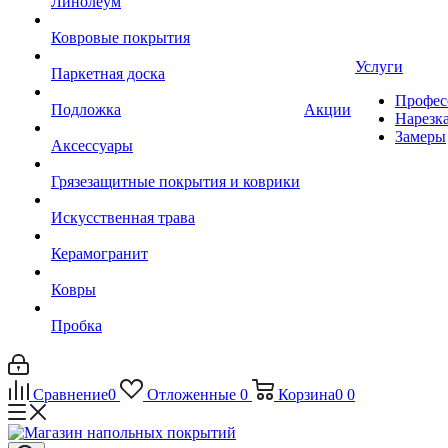
Линолеум
Ковровые покрытия
Услуги
Паркетная доска
Профес
Подложка
Акции
Нарезк
Замеры
Аксессуары
Грязезащитные покрытия и коврики
Искусственная трава
Керамогранит
Ковры
Пробка
Сравнение
0
Отложенные
0
Корзина
0
0