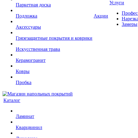
Услуги
Паркетная доска
Профес
Подложка
Акции
Нарезк
Замеры
Аксессуары
Грязезащитные покрытия и коврики
Искусственная трава
Керамогранит
Ковры
Пробка
Каталог
Ламинат
Кварцвинил