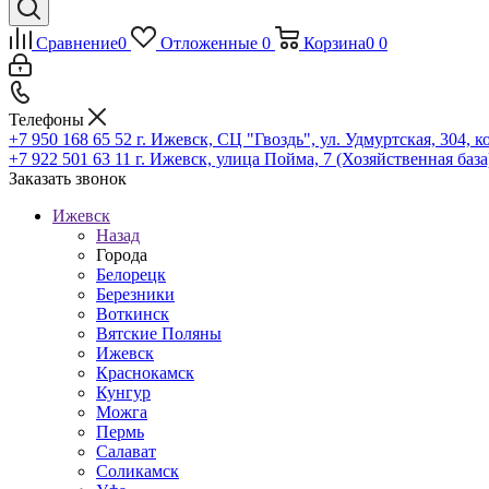
Сравнение
0
Отложенные
0
Корзина
0
0
Телефоны
+7 950 168 65 52
г. Ижевск, СЦ "Гвоздь", ул. Удмуртская, 304, к
+7 922 501 63 11
г. Ижевск, улица Пойма, 7 (Хозяйственная база
Заказать звонок
Ижевск
Назад
Города
Белорецк
Березники
Воткинск
Вятские Поляны
Ижевск
Краснокамск
Кунгур
Можга
Пермь
Салават
Соликамск