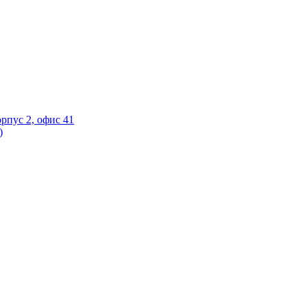
орпус 2, офис 41
)