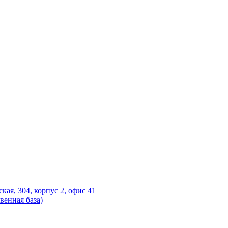
ская, 304, корпус 2, офис 41
венная база)