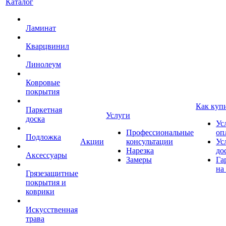
Каталог
Ламинат
Кварцвинил
Линолеум
Ковровые
покрытия
Как куп
Паркетная
Услуги
доска
Ус
Профессиональные
оп
Подложка
Акции
консультации
Ус
Нарезка
до
Аксессуары
Замеры
Га
на
Грязезащитные
покрытия и
коврики
Искусственная
трава