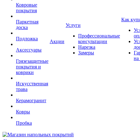
Ковровые
покрытия
Как куп
Паркетная
Услуги
доска
Ус
Профессиональные
оп
Подложка
Акции
консультации
Ус
Нарезка
до
Аксессуары
Замеры
Га
на
Грязезащитные
покрытия и
коврики
Искусственная
трава
Керамогранит
Ковры
Пробка