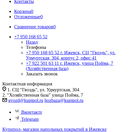
Контакты
Корзина
0
Отложенные
0
Сравнение товаров
0
+7 950 168 65 52
Назад
Телефоны
+7 950 168 65 52
г. Ижевск, СЦ "Гвоздь", ул.
Удмуртская, 304, корпус 2, офис 41
+7 922 501 63 11
г. Ижевск, улица Пойма, 7
(Хозяйственная база)
Заказать звонок
Контактная информация
1. СЦ "Гвоздь", ул. Удмуртская, 304
2. "Хозяйственная база" улица Пойма, 7
gvozd@kupipol.ru
hozbaza@kupipol.ru
Вконтакте
Telegram
Купипол- магазин напольных покрытий в Ижевске