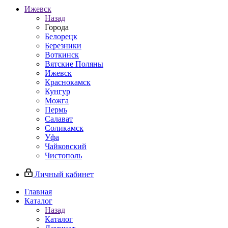
Ижевск
Назад
Города
Белорецк
Березники
Воткинск
Вятские Поляны
Ижевск
Краснокамск
Кунгур
Можга
Пермь
Салават
Соликамск
Уфа
Чайковский
Чистополь
Личный кабинет
Главная
Каталог
Назад
Каталог