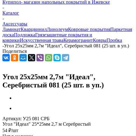
Купипол- магазин напольных покрытий в Ижевске
-
Каталог
-
Аксессуары
Ламинат
Кварцвинил
Линолеум
Ковровые покрытия
Паркетная
доска
Подложка
Грязезащитные покрытия и
коврики
Искусственная трава
Керамогранит
Ковры
Пробка
-
Угол 25х25мм 2,7м "Идеал", Серебристый 081 (25 шт. в уп.)
Поделиться
Угол 25х25мм 2,7м "Идеал",
Серебристый 081 (25 шт. в уп.)
Артикул:
У25 081 СРБ
Угол "Идеал" 25*25мм 2,7 м Серебристый
54
₽
/шт