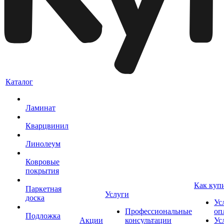
Каталог
Ламинат
Кварцвинил
Линолеум
Ковровые
покрытия
Как куп
Паркетная
Услуги
доска
Ус
Профессиональные
оп
Подложка
Акции
консультации
Ус