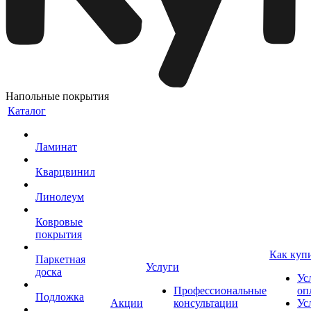
Напольные покрытия
Каталог
Ламинат
Кварцвинил
Линолеум
Ковровые
покрытия
Как куп
Паркетная
Услуги
доска
Ус
Профессиональные
оп
Подложка
Акции
консультации
Ус