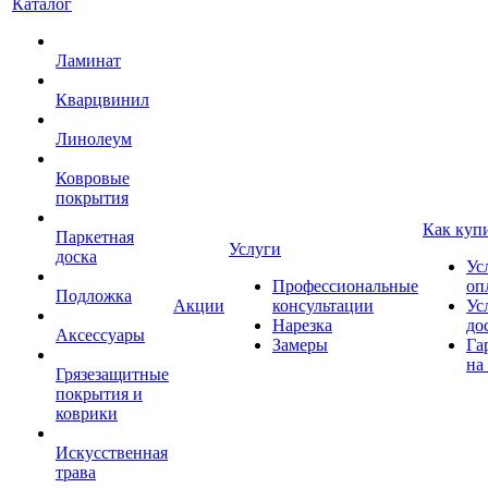
Каталог
Ламинат
Кварцвинил
Линолеум
Ковровые
покрытия
Как куп
Паркетная
Услуги
доска
Ус
Профессиональные
оп
Подложка
Акции
консультации
Ус
Нарезка
до
Аксессуары
Замеры
Га
на
Грязезащитные
покрытия и
коврики
Искусственная
трава