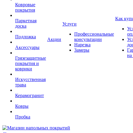
Ковровые
покрытия
Как куп
Паркетная
Услуги
доска
Ус
Профессиональные
оп
Подложка
Акции
консультации
Ус
Нарезка
до
Аксессуары
Замеры
Га
на
Грязезащитные
покрытия и
коврики
Искусственная
трава
Керамогранит
Ковры
Пробка