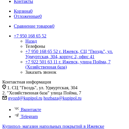
Контакты
Корзина
0
Отложенные
0
Сравнение товаров
0
+7 950 168 65 52
Назад
Телефоны
+7 950 168 65 52
г. Ижевск, СЦ "Гвоздь", ул.
Удмуртская, 304, корпус 2, офис 41
+7 922 501 63 11
г. Ижевск, улица Пойма, 7
(Хозяйственная база)
Заказать звонок
Контактная информация
1. СЦ "Гвоздь", ул. Удмуртская, 304
2. "Хозяйственная база" улица Пойма, 7
gvozd@kupipol.ru
hozbaza@kupipol.ru
Вконтакте
Telegram
Купипол- магазин напольных покрытий в Ижевске