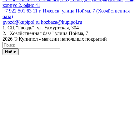
корпус 2, офис 41
+7 922 501 63 11
г. Ижевск, улица Пойма, 7 (Хозяйственная
база)
gvozd@kupipol.ru
hozbaza@kupipol.ru
1. СЦ "Гвоздь", ул. Удмуртская, 304
2. "Хозяйственная база" улица Пойма, 7
2026 © Купипол - магазин напольных покрытий
Найти