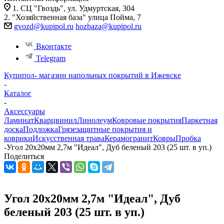
1. СЦ "Гвоздь", ул. Удмуртская, 304
2. "Хозяйственная база" улица Пойма, 7
gvozd@kupipol.ru
hozbaza@kupipol.ru
Вконтакте
Telegram
Купипол- магазин напольных покрытий в Ижевске
-
Каталог
-
Аксессуары
Ламинат
Кварцвинил
Линолеум
Ковровые покрытия
Паркетная
доска
Подложка
Грязезащитные покрытия и
коврики
Искусственная трава
Керамогранит
Ковры
Пробка
-
Угол 20х20мм 2,7м "Идеал", Дуб беленый 203 (25 шт. в уп.)
Поделиться
Угол 20х20мм 2,7м "Идеал", Дуб
беленый 203 (25 шт. в уп.)