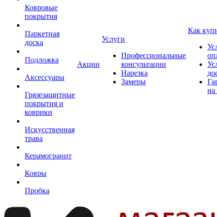
Ковровые
покрытия
Как куп
Паркетная
Услуги
доска
Ус
Профессиональные
оп
Подложка
Акции
консультации
Ус
Нарезка
до
Аксессуары
Замеры
Га
на
Грязезащитные
покрытия и
коврики
Искусственная
трава
Керамогранит
Ковры
Пробка