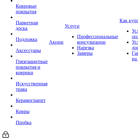
Ковровые
покрытия
Как куп
Паркетная
Услуги
доска
Ус
Профессиональные
оп
Подложка
Акции
консультации
Ус
Нарезка
до
Аксессуары
Замеры
Га
на
Грязезащитные
покрытия и
коврики
Искусственная
трава
Керамогранит
Ковры
Пробка