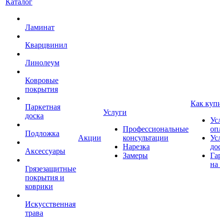
Каталог
Ламинат
Кварцвинил
Линолеум
Ковровые
покрытия
Как куп
Паркетная
Услуги
доска
Ус
Профессиональные
оп
Подложка
Акции
консультации
Ус
Нарезка
до
Аксессуары
Замеры
Га
на
Грязезащитные
покрытия и
коврики
Искусственная
трава