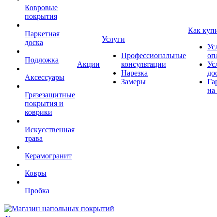
Ковровые
покрытия
Как куп
Паркетная
Услуги
доска
Ус
Профессиональные
оп
Подложка
Акции
консультации
Ус
Нарезка
до
Аксессуары
Замеры
Га
на
Грязезащитные
покрытия и
коврики
Искусственная
трава
Керамогранит
Ковры
Пробка