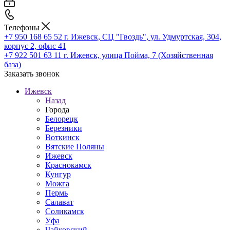
Телефоны
+7 950 168 65 52
г. Ижевск, СЦ "Гвоздь", ул. Удмуртская, 304,
корпус 2, офис 41
+7 922 501 63 11
г. Ижевск, улица Пойма, 7 (Хозяйственная
база)
Заказать звонок
Ижевск
Назад
Города
Белорецк
Березники
Воткинск
Вятские Поляны
Ижевск
Краснокамск
Кунгур
Можга
Пермь
Салават
Соликамск
Уфа
Чайковский