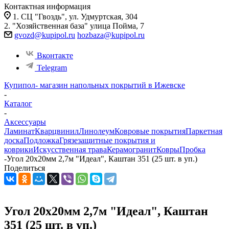
Контактная информация
1. СЦ "Гвоздь", ул. Удмуртская, 304
2. "Хозяйственная база" улица Пойма, 7
gvozd@kupipol.ru
hozbaza@kupipol.ru
Вконтакте
Telegram
Купипол- магазин напольных покрытий в Ижевске
-
Каталог
-
Аксессуары
Ламинат
Кварцвинил
Линолеум
Ковровые покрытия
Паркетная
доска
Подложка
Грязезащитные покрытия и
коврики
Искусственная трава
Керамогранит
Ковры
Пробка
-
Угол 20х20мм 2,7м "Идеал", Каштан 351 (25 шт. в уп.)
Поделиться
Угол 20х20мм 2,7м "Идеал", Каштан
351 (25 шт. в уп.)