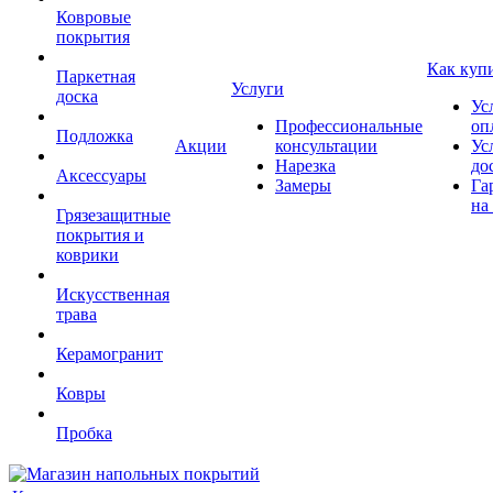
Ковровые
покрытия
Как куп
Паркетная
Услуги
доска
Ус
Профессиональные
оп
Подложка
Акции
консультации
Ус
Нарезка
до
Аксессуары
Замеры
Га
на
Грязезащитные
покрытия и
коврики
Искусственная
трава
Керамогранит
Ковры
Пробка