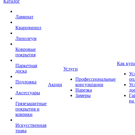
Каталог
Ламинат
Кварцвинил
Линолеум
Ковровые
покрытия
Как куп
Паркетная
Услуги
доска
Ус
Профессиональные
оп
Подложка
Акции
консультации
Ус
Нарезка
до
Аксессуары
Замеры
Га
на
Грязезащитные
покрытия и
коврики
Искусственная
трава