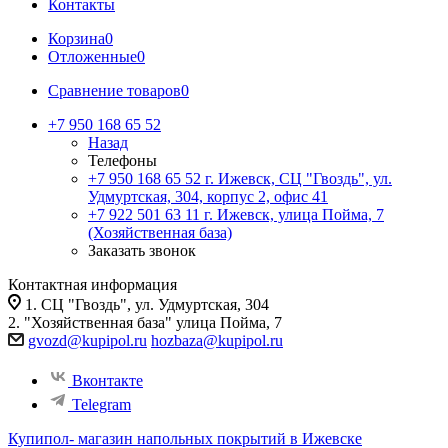
Контакты
Корзина
0
Отложенные
0
Сравнение товаров
0
+7 950 168 65 52
Назад
Телефоны
+7 950 168 65 52
г. Ижевск, СЦ "Гвоздь", ул.
Удмуртская, 304, корпус 2, офис 41
+7 922 501 63 11
г. Ижевск, улица Пойма, 7
(Хозяйственная база)
Заказать звонок
Контактная информация
1. СЦ "Гвоздь", ул. Удмуртская, 304
2. "Хозяйственная база" улица Пойма, 7
gvozd@kupipol.ru
hozbaza@kupipol.ru
Вконтакте
Telegram
Купипол- магазин напольных покрытий в Ижевске