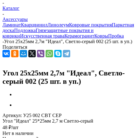
-
Каталог
-
Аксессуары
Ламинат
Кварцвинил
Линолеум
Ковровые покрытия
Паркетная
доска
Подложка
Грязезащитные покрытия и
коврики
Искусственная трава
Керамогранит
Ковры
Пробка
-
Угол 25х25мм 2,7м "Идеал", Светло-серый 002 (25 шт. в уп.)
Поделиться
Угол 25х25мм 2,7м "Идеал", Светло-
серый 002 (25 шт. в уп.)
Артикул:
У25 002 СВТ СЕР
Угол "Идеал" 25*25мм 2,7 м Светло-серый
48
₽
/шт
Нет в наличии