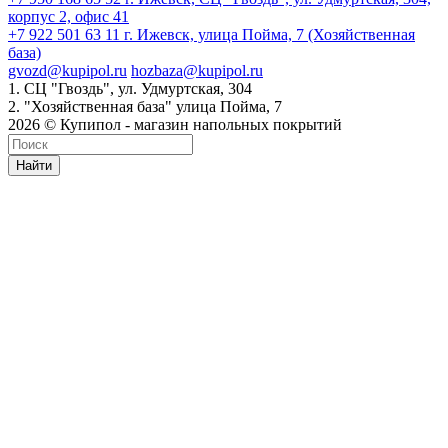
корпус 2, офис 41
+7 922 501 63 11
г. Ижевск, улица Пойма, 7 (Хозяйственная
база)
gvozd@kupipol.ru
hozbaza@kupipol.ru
1. СЦ "Гвоздь", ул. Удмуртская, 304
2. "Хозяйственная база" улица Пойма, 7
2026 © Купипол - магазин напольных покрытий
Найти