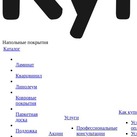
Напольные покрытия
Каталог
Ламинат
Кварцвинил
Линолеум
Ковровые
покрытия
Как куп
Паркетная
Услуги
доска
Ус
Профессиональные
оп
Подложка
Акции
консультации
Ус