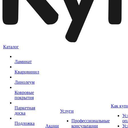
Каталог
Ламинат
Кварцвинил
Линолеум
Ковровые
покрытия
Как куп
Паркетная
Услуги
доска
Ус
Профессиональные
оп
Подложка
Акции
консультации
Ус