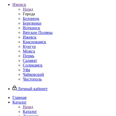
Ижевск
Назад
Города
Белорецк
Березники
Воткинск
Вятские Поляны
Ижевск
Краснокамск
Кунгур
Можга
Пермь
Салават
Соликамск
Уфа
Чайковский
Чистополь
Личный кабинет
Главная
Каталог
Назад
Каталог