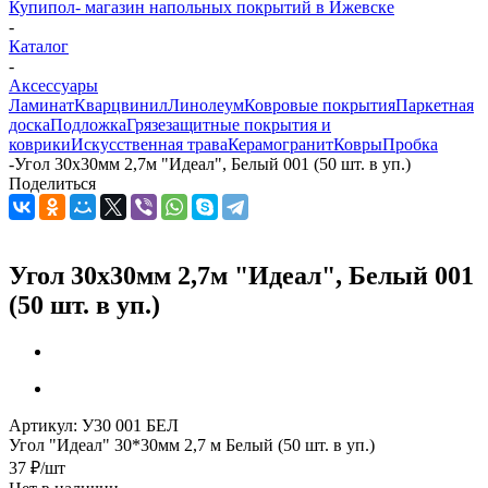
Купипол- магазин напольных покрытий в Ижевске
-
Каталог
-
Аксессуары
Ламинат
Кварцвинил
Линолеум
Ковровые покрытия
Паркетная
доска
Подложка
Грязезащитные покрытия и
коврики
Искусственная трава
Керамогранит
Ковры
Пробка
-
Угол 30х30мм 2,7м "Идеал", Белый 001 (50 шт. в уп.)
Поделиться
Угол 30х30мм 2,7м "Идеал", Белый 001
(50 шт. в уп.)
Артикул:
У30 001 БЕЛ
Угол "Идеал" 30*30мм 2,7 м Белый (50 шт. в уп.)
37
₽
/шт