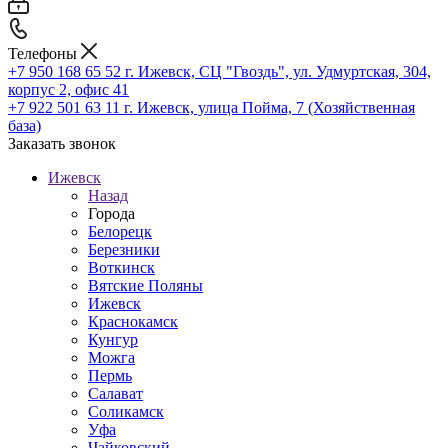
Телефоны
+7 950 168 65 52
г. Ижевск, СЦ "Гвоздь", ул. Удмуртская, 304,
корпус 2, офис 41
+7 922 501 63 11
г. Ижевск, улица Пойма, 7 (Хозяйственная
база)
Заказать звонок
Ижевск
Назад
Города
Белорецк
Березники
Воткинск
Вятские Поляны
Ижевск
Краснокамск
Кунгур
Можга
Пермь
Салават
Соликамск
Уфа
Чайковский