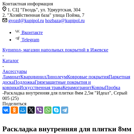
Контактная информация
1. СЦ "Гвоздь", ул. Удмуртская, 304
2. "Хозяйственная база" улица Пойма, 7
gvozd@kupipol.ru
hozbaza@kupipol.ru
Вконтакте
Telegram
Купипол- магазин напольных покрытий в Ижевске
-
Каталог
-
Аксессуары
Ламинат
Кварцвинил
Линолеум
Ковровые покрытия
Паркетная
доска
Подложка
Грязезащитные покрытия и
коврики
Искусственная трава
Керамогранит
Ковры
Пробка
-
Раскладка внутренняя для плитки 8мм 2,5м "Идеал", Серый
005 (25)
Поделиться
Раскладка внутренняя для плитки 8мм