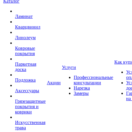
Каталог
Ламинат
Кварцвинил
Линолеум
Ковровые
покрытия
Как куп
Паркетная
Услуги
доска
Ус
Профессиональные
оп
Подложка
Акции
консультации
Ус
Нарезка
до
Аксессуары
Замеры
Га
на
Грязезащитные
покрытия и
коврики
Искусственная
трава