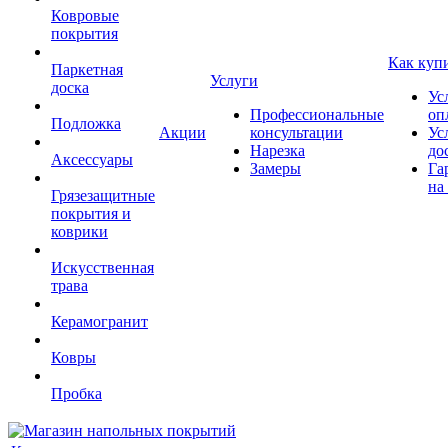
Ковровые
покрытия
Как куп
Паркетная
Услуги
доска
Ус
Профессиональные
оп
Подложка
Акции
консультации
Ус
Нарезка
до
Аксессуары
Замеры
Га
на
Грязезащитные
покрытия и
коврики
Искусственная
трава
Керамогранит
Ковры
Пробка