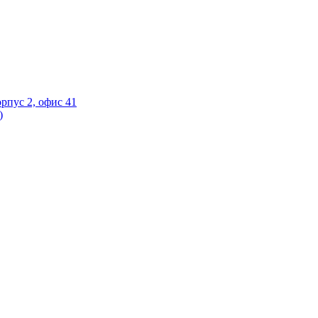
орпус 2, офис 41
)