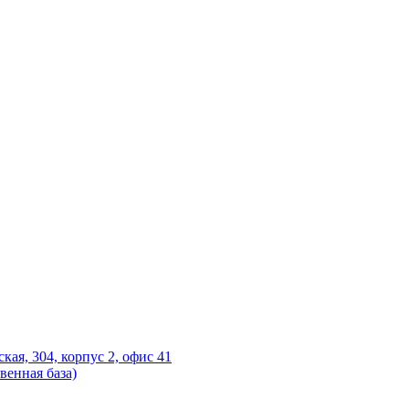
ская, 304, корпус 2, офис 41
венная база)