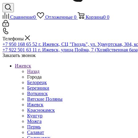
Сравнение
0
Отложенные
0
Корзина
0
0
Телефоны
+7 950 168 65 52
г. Ижевск, СЦ "Гвоздь", ул. Удмуртская, 304, к
+7 922 501 63 11
г. Ижевск, улица Пойма, 7 (Хозяйственная база
Заказать звонок
Ижевск
Назад
Города
Белорецк
Березники
Воткинск
Вятские Поляны
Ижевск
Краснокамск
Кунгур
Можга
Пермь
Салават
Соликамск