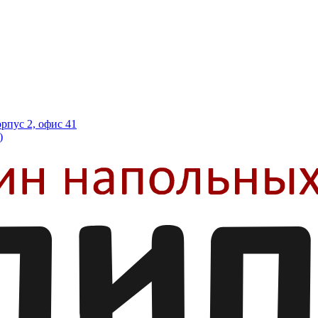
орпус 2, офис 41
)