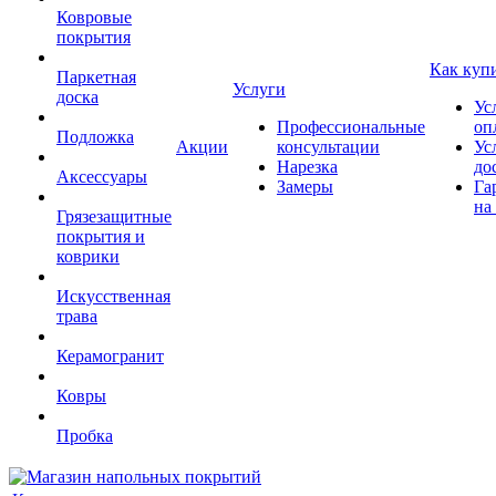
Ковровые
покрытия
Как куп
Паркетная
Услуги
доска
Ус
Профессиональные
оп
Подложка
Акции
консультации
Ус
Нарезка
до
Аксессуары
Замеры
Га
на
Грязезащитные
покрытия и
коврики
Искусственная
трава
Керамогранит
Ковры
Пробка