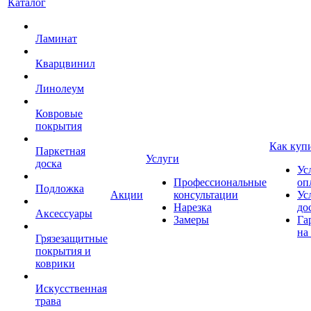
Каталог
Ламинат
Кварцвинил
Линолеум
Ковровые
покрытия
Как куп
Паркетная
Услуги
доска
Ус
Профессиональные
оп
Подложка
Акции
консультации
Ус
Нарезка
до
Аксессуары
Замеры
Га
на
Грязезащитные
покрытия и
коврики
Искусственная
трава