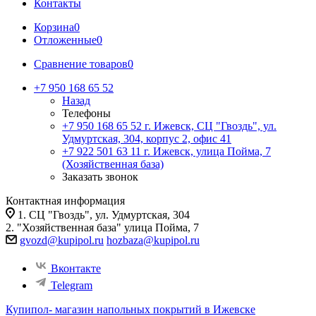
Контакты
Корзина
0
Отложенные
0
Сравнение товаров
0
+7 950 168 65 52
Назад
Телефоны
+7 950 168 65 52
г. Ижевск, СЦ "Гвоздь", ул.
Удмуртская, 304, корпус 2, офис 41
+7 922 501 63 11
г. Ижевск, улица Пойма, 7
(Хозяйственная база)
Заказать звонок
Контактная информация
1. СЦ "Гвоздь", ул. Удмуртская, 304
2. "Хозяйственная база" улица Пойма, 7
gvozd@kupipol.ru
hozbaza@kupipol.ru
Вконтакте
Telegram
Купипол- магазин напольных покрытий в Ижевске