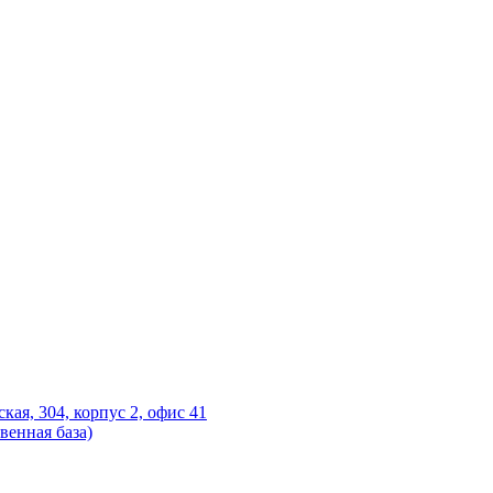
ская, 304, корпус 2, офис 41
венная база)