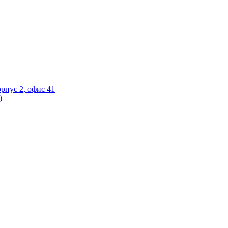
орпус 2, офис 41
)