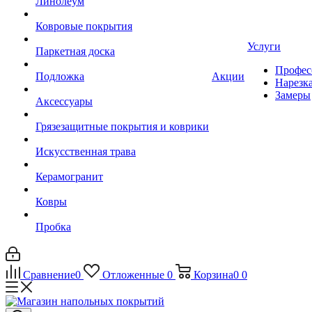
Линолеум
Ковровые покрытия
Услуги
Паркетная доска
Профес
Подложка
Акции
Нарезк
Замеры
Аксессуары
Грязезащитные покрытия и коврики
Искусственная трава
Керамогранит
Ковры
Пробка
Сравнение
0
Отложенные
0
Корзина
0
0