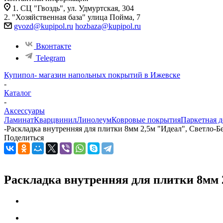
1. СЦ "Гвоздь", ул. Удмуртская, 304
2. "Хозяйственная база" улица Пойма, 7
gvozd@kupipol.ru
hozbaza@kupipol.ru
Вконтакте
Telegram
Купипол- магазин напольных покрытий в Ижевске
-
Каталог
-
Аксессуары
Ламинат
Кварцвинил
Линолеум
Ковровые покрытия
Паркетная д
-
Раскладка внутренняя для плитки 8мм 2,5м "Идеал", Светло-Б
Поделиться
Раскладка внутренняя для плитки 8мм 2