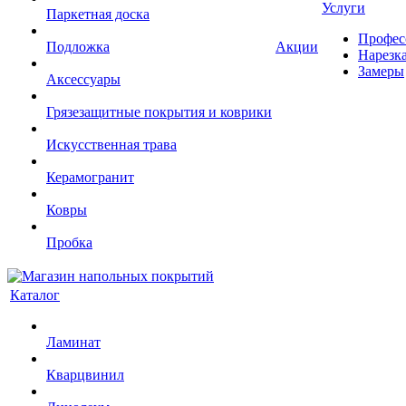
Услуги
Паркетная доска
Профес
Подложка
Акции
Нарезк
Замеры
Аксессуары
Грязезащитные покрытия и коврики
Искусственная трава
Керамогранит
Ковры
Пробка
Каталог
Ламинат
Кварцвинил