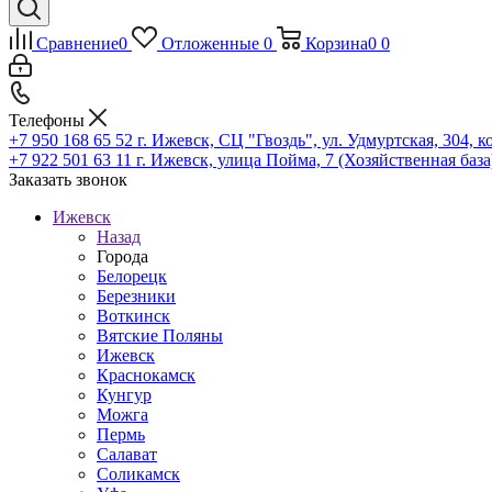
Сравнение
0
Отложенные
0
Корзина
0
0
Телефоны
+7 950 168 65 52
г. Ижевск, СЦ "Гвоздь", ул. Удмуртская, 304, к
+7 922 501 63 11
г. Ижевск, улица Пойма, 7 (Хозяйственная база
Заказать звонок
Ижевск
Назад
Города
Белорецк
Березники
Воткинск
Вятские Поляны
Ижевск
Краснокамск
Кунгур
Можга
Пермь
Салават
Соликамск