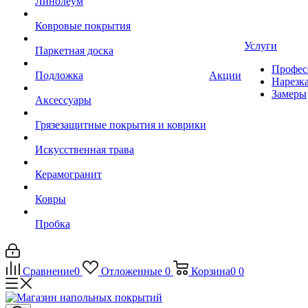
Линолеум
Ковровые покрытия
Услуги
Паркетная доска
Профес
Подложка
Акции
Нарезк
Замеры
Аксессуары
Грязезащитные покрытия и коврики
Искусственная трава
Керамогранит
Ковры
Пробка
Сравнение
0
Отложенные
0
Корзина
0
0