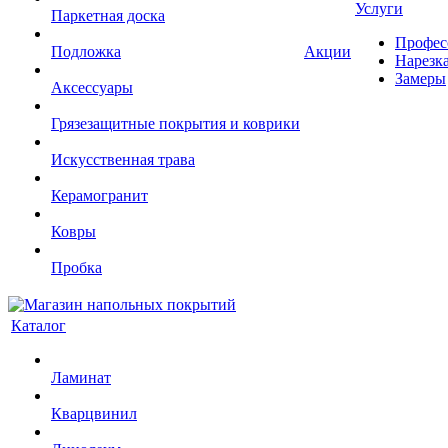
Услуги
Паркетная доска
Профес
Подложка
Акции
Нарезк
Замеры
Аксессуары
Грязезащитные покрытия и коврики
Искусственная трава
Керамогранит
Ковры
Пробка
Каталог
Ламинат
Кварцвинил