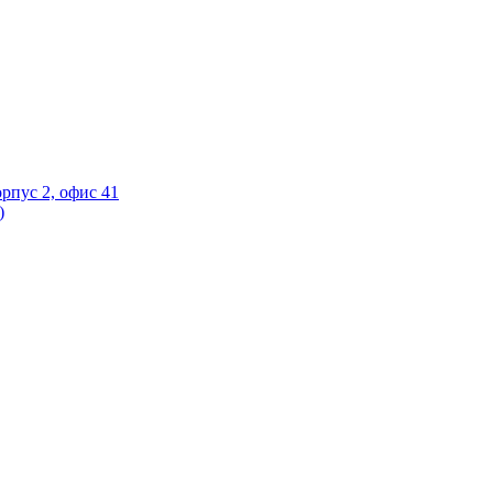
орпус 2, офис 41
)