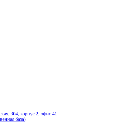
ская, 304, корпус 2, офис 41
венная база)