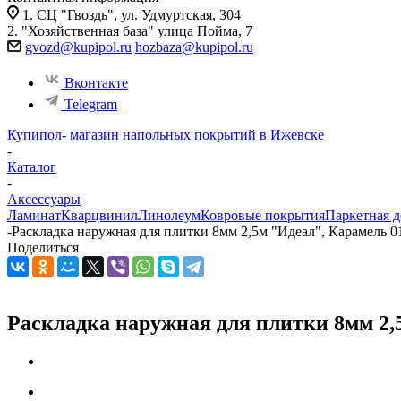
1. СЦ "Гвоздь", ул. Удмуртская, 304
2. "Хозяйственная база" улица Пойма, 7
gvozd@kupipol.ru
hozbaza@kupipol.ru
Вконтакте
Telegram
Купипол- магазин напольных покрытий в Ижевске
-
Каталог
-
Аксессуары
Ламинат
Кварцвинил
Линолеум
Ковровые покрытия
Паркетная д
-
Раскладка наружная для плитки 8мм 2,5м "Идеал", Карамель 01
Поделиться
Раскладка наружная для плитки 8мм 2,5