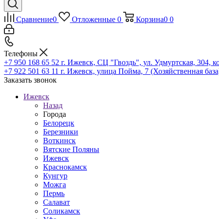
Сравнение
0
Отложенные
0
Корзина
0
0
Телефоны
+7 950 168 65 52
г. Ижевск, СЦ "Гвоздь", ул. Удмуртская, 304, к
+7 922 501 63 11
г. Ижевск, улица Пойма, 7 (Хозяйственная база
Заказать звонок
Ижевск
Назад
Города
Белорецк
Березники
Воткинск
Вятские Поляны
Ижевск
Краснокамск
Кунгур
Можга
Пермь
Салават
Соликамск