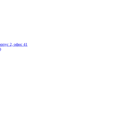
орпус 2, офис 41
)