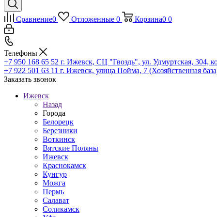
Сравнение
0
Отложенные
0
Корзина
0
0
Телефоны
+7 950 168 65 52
г. Ижевск, СЦ "Гвоздь", ул. Удмуртская, 304, к
+7 922 501 63 11
г. Ижевск, улица Пойма, 7 (Хозяйственная база
Заказать звонок
Ижевск
Назад
Города
Белорецк
Березники
Воткинск
Вятские Поляны
Ижевск
Краснокамск
Кунгур
Можга
Пермь
Салават
Соликамск