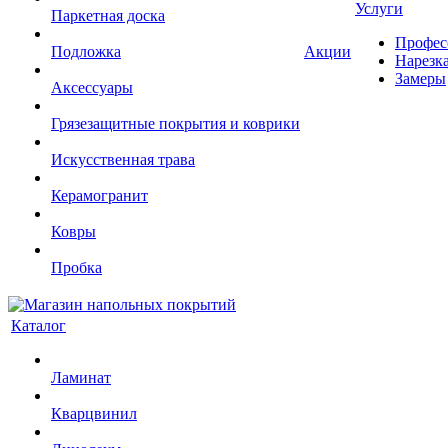
Услуги
Паркетная доска
Профес
Подложка
Акции
Нарезк
Замеры
Аксессуары
Грязезащитные покрытия и коврики
Искусственная трава
Керамогранит
Ковры
Пробка
Каталог
Ламинат
Кварцвинил