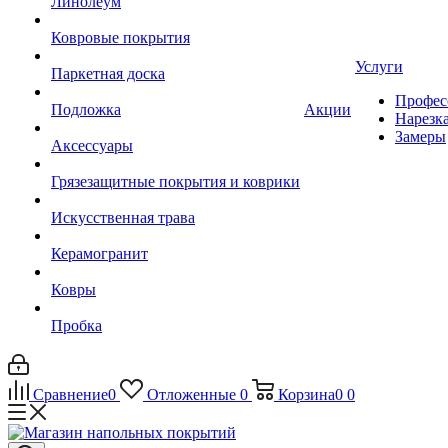
Линолеум
Ковровые покрытия
Услуги
Паркетная доска
Профес
Подложка
Акции
Нарезк
Замеры
Аксессуары
Грязезащитные покрытия и коврики
Искусственная трава
Керамогранит
Ковры
Пробка
Сравнение
0
Отложенные
0
Корзина
0
0