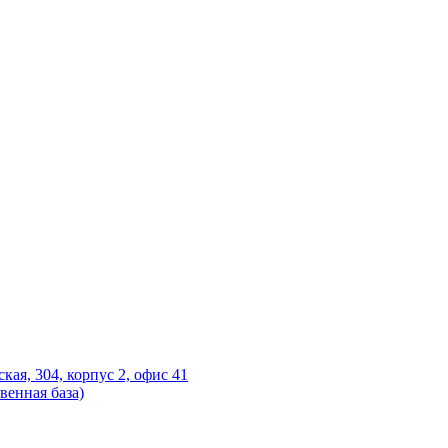
ская, 304, корпус 2, офис 41
венная база)