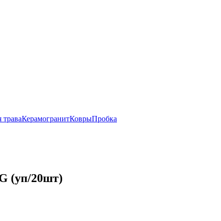
 трава
Керамогранит
Ковры
Пробка
G (уп/20шт)