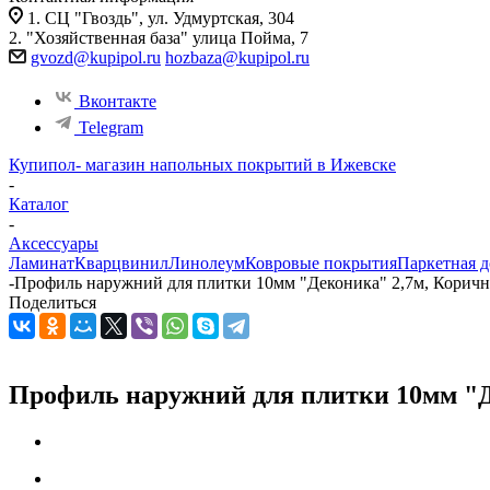
1. СЦ "Гвоздь", ул. Удмуртская, 304
2. "Хозяйственная база" улица Пойма, 7
gvozd@kupipol.ru
hozbaza@kupipol.ru
Вконтакте
Telegram
Купипол- магазин напольных покрытий в Ижевске
-
Каталог
-
Аксессуары
Ламинат
Кварцвинил
Линолеум
Ковровые покрытия
Паркетная д
-
Профиль наружний для плитки 10мм "Деконика" 2,7м, Коричн
Поделиться
Профиль наружний для плитки 10мм "Д