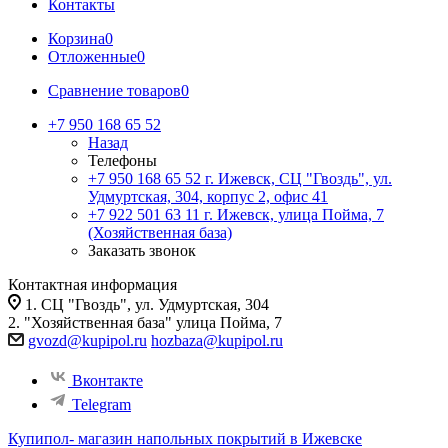
Контакты
Корзина
0
Отложенные
0
Сравнение товаров
0
+7 950 168 65 52
Назад
Телефоны
+7 950 168 65 52
г. Ижевск, СЦ "Гвоздь", ул.
Удмуртская, 304, корпус 2, офис 41
+7 922 501 63 11
г. Ижевск, улица Пойма, 7
(Хозяйственная база)
Заказать звонок
Контактная информация
1. СЦ "Гвоздь", ул. Удмуртская, 304
2. "Хозяйственная база" улица Пойма, 7
gvozd@kupipol.ru
hozbaza@kupipol.ru
Вконтакте
Telegram
Купипол- магазин напольных покрытий в Ижевске