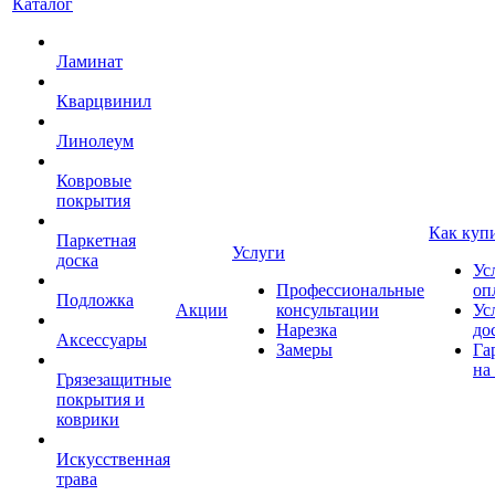
Каталог
Ламинат
Кварцвинил
Линолеум
Ковровые
покрытия
Как куп
Паркетная
Услуги
доска
Ус
Профессиональные
оп
Подложка
Акции
консультации
Ус
Нарезка
до
Аксессуары
Замеры
Га
на
Грязезащитные
покрытия и
коврики
Искусственная
трава