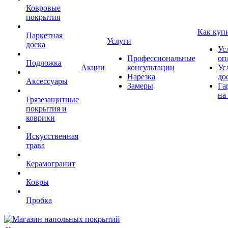
Ковровые
покрытия
Как куп
Паркетная
Услуги
доска
Ус
Профессиональные
оп
Подложка
Акции
консультации
Ус
Нарезка
до
Аксессуары
Замеры
Га
на
Грязезащитные
покрытия и
коврики
Искусственная
трава
Керамогранит
Ковры
Пробка