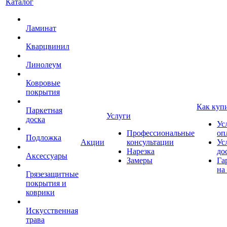
Каталог
Ламинат
Кварцвинил
Линолеум
Ковровые
покрытия
Как куп
Паркетная
Услуги
доска
Ус
Профессиональные
оп
Подложка
Акции
консультации
Ус
Нарезка
до
Аксессуары
Замеры
Га
на
Грязезащитные
покрытия и
коврики
Искусственная
трава