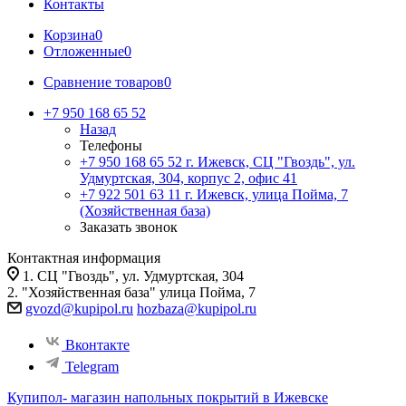
Контакты
Корзина
0
Отложенные
0
Сравнение товаров
0
+7 950 168 65 52
Назад
Телефоны
+7 950 168 65 52
г. Ижевск, СЦ "Гвоздь", ул.
Удмуртская, 304, корпус 2, офис 41
+7 922 501 63 11
г. Ижевск, улица Пойма, 7
(Хозяйственная база)
Заказать звонок
Контактная информация
1. СЦ "Гвоздь", ул. Удмуртская, 304
2. "Хозяйственная база" улица Пойма, 7
gvozd@kupipol.ru
hozbaza@kupipol.ru
Вконтакте
Telegram
Купипол- магазин напольных покрытий в Ижевске