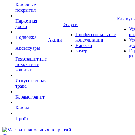
Ковровые
покрытия
Как куп
Паркетная
Услуги
доска
Ус
Профессиональные
оп
Подложка
Акции
консультации
Ус
Нарезка
до
Аксессуары
Замеры
Га
на
Грязезащитные
покрытия и
коврики
Искусственная
трава
Керамогранит
Ковры
Пробка