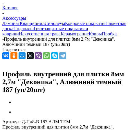
-
Каталог
-
Аксессуары
Ламинат
Кварцвинил
Линолеум
Ковровые покрытия
Паркетная
доска
Подложка
Грязезащитные покрытия и
коврики
Искусственная трава
Керамогранит
Ковры
Пробка
-
Профиль внутренний для плитки 8мм 2,7м "Деконика",
Алюминий темный 187 (уп/20шт)
Поделиться
Профиль внутренний для плитки 8мм
2,7м "Деконика", Алюминий темный
187 (уп/20шт)
Артикул:
Д-Пл8-В 187 АЛМ ТЕМ
Профиль внутренний для плитки 8мм 2,7м "Деконика",