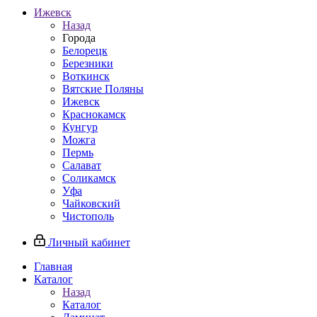
Ижевск
Назад
Города
Белорецк
Березники
Воткинск
Вятские Поляны
Ижевск
Краснокамск
Кунгур
Можга
Пермь
Салават
Соликамск
Уфа
Чайковский
Чистополь
Личный кабинет
Главная
Каталог
Назад
Каталог