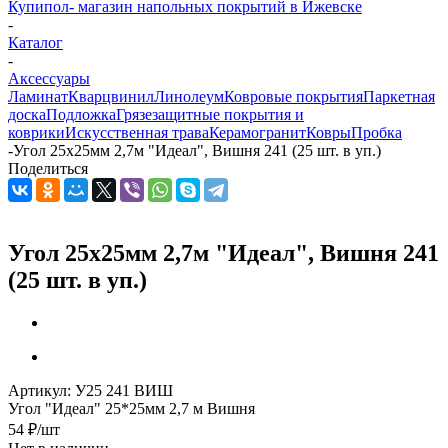
Купипол- магазин напольных покрытий в Ижевске
-
Каталог
-
Аксессуары
Ламинат
Кварцвинил
Линолеум
Ковровые покрытия
Паркетная
доска
Подложка
Грязезащитные покрытия и
коврики
Искусственная трава
Керамогранит
Ковры
Пробка
-
Угол 25х25мм 2,7м "Идеал", Вишня 241 (25 шт. в уп.)
Поделиться
Угол 25х25мм 2,7м "Идеал", Вишня 241
(25 шт. в уп.)
Артикул:
У25 241 ВИШ
Угол "Идеал" 25*25мм 2,7 м Вишня
54
₽
/шт