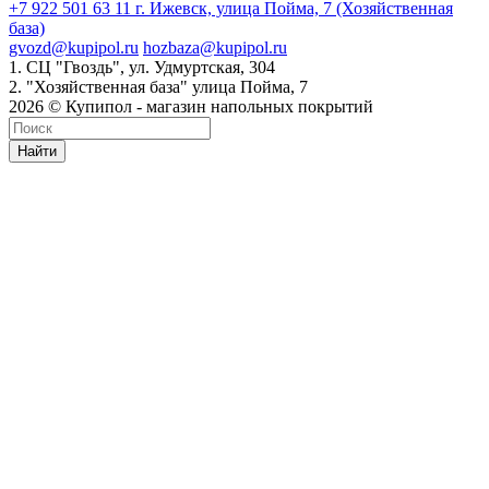
+7 922 501 63 11
г. Ижевск, улица Пойма, 7 (Хозяйственная
база)
gvozd@kupipol.ru
hozbaza@kupipol.ru
1. СЦ "Гвоздь", ул. Удмуртская, 304
2. "Хозяйственная база" улица Пойма, 7
2026 © Купипол - магазин напольных покрытий
Найти