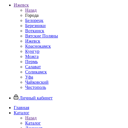
Ижевск
Назад
Города
Белорецк
Березники
Воткинск
Вятские Поляны
Ижевск
Краснокамск
Кунгур
Можга
Пермь
Салават
Соликамск
Уфа
Чайковский
Чистополь
Личный кабинет
Главная
Каталог
Назад
Каталог