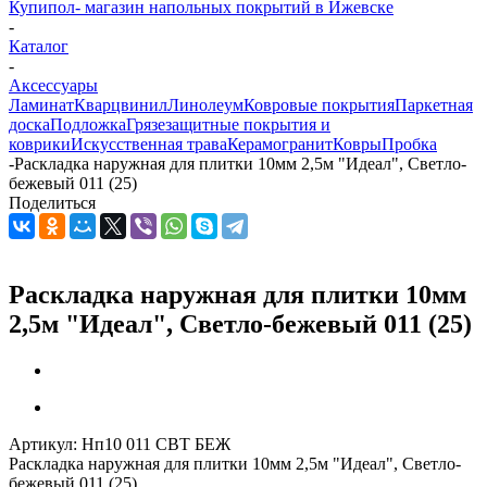
Купипол- магазин напольных покрытий в Ижевске
-
Каталог
-
Аксессуары
Ламинат
Кварцвинил
Линолеум
Ковровые покрытия
Паркетная
доска
Подложка
Грязезащитные покрытия и
коврики
Искусственная трава
Керамогранит
Ковры
Пробка
-
Раскладка наружная для плитки 10мм 2,5м "Идеал", Светло-
бежевый 011 (25)
Поделиться
Раскладка наружная для плитки 10мм
2,5м "Идеал", Светло-бежевый 011 (25)
Артикул:
Нп10 011 СВТ БЕЖ
Раскладка наружная для плитки 10мм 2,5м "Идеал", Светло-
бежевый 011 (25)