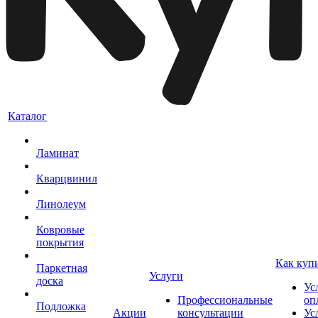
Каталог
Ламинат
Кварцвинил
Линолеум
Ковровые
покрытия
Как куп
Паркетная
Услуги
доска
Ус
Профессиональные
оп
Подложка
Акции
консультации
Ус