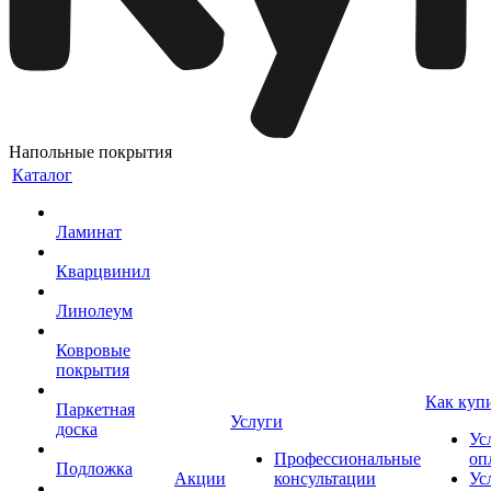
Напольные покрытия
Каталог
Ламинат
Кварцвинил
Линолеум
Ковровые
покрытия
Как куп
Паркетная
Услуги
доска
Ус
Профессиональные
оп
Подложка
Акции
консультации
Ус