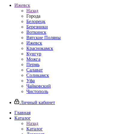
Ижевск
Назад
Города
Белорецк
Березники
Воткинск
Вятские Поляны
Ижевск
Краснокамск
Кунгур
Можга
Пермь
Салават
Соликамск
Уфа
Чайковский
Чистополь
Личный кабинет
Главная
Каталог
Назад
Каталог