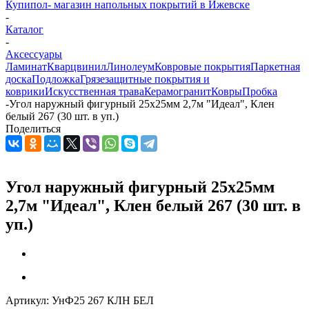
Купипол- магазин напольных покрытий в Ижевске
-
Каталог
-
Аксессуары
Ламинат
Кварцвинил
Линолеум
Ковровые покрытия
Паркетная
доска
Подложка
Грязезащитные покрытия и
коврики
Искусственная трава
Керамогранит
Ковры
Пробка
-
Угол наружный фигурный 25х25мм 2,7м "Идеал", Клен
белый 267 (30 шт. в уп.)
Поделиться
Угол наружный фигурный 25х25мм
2,7м "Идеал", Клен белый 267 (30 шт. в
уп.)
Артикул:
УнФ25 267 КЛН БЕЛ