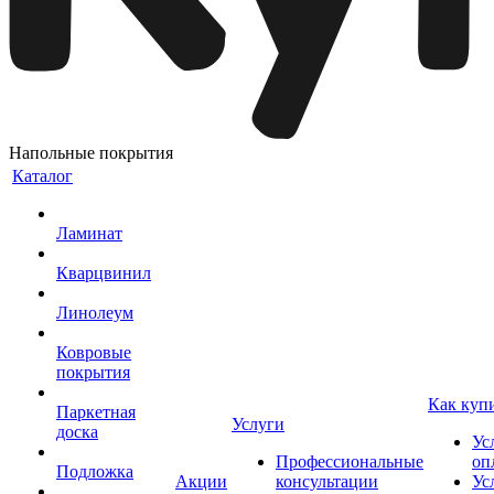
Напольные покрытия
Каталог
Ламинат
Кварцвинил
Линолеум
Ковровые
покрытия
Как куп
Паркетная
Услуги
доска
Ус
Профессиональные
оп
Подложка
Акции
консультации
Ус