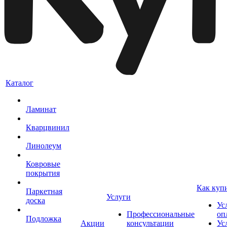
Каталог
Ламинат
Кварцвинил
Линолеум
Ковровые
покрытия
Как куп
Паркетная
Услуги
доска
Ус
Профессиональные
оп
Подложка
Акции
консультации
Ус