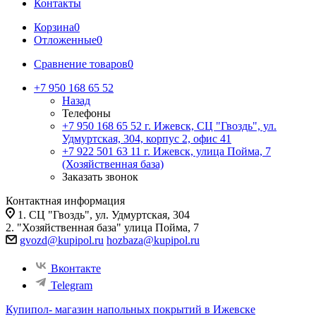
Контакты
Корзина
0
Отложенные
0
Сравнение товаров
0
+7 950 168 65 52
Назад
Телефоны
+7 950 168 65 52
г. Ижевск, СЦ "Гвоздь", ул.
Удмуртская, 304, корпус 2, офис 41
+7 922 501 63 11
г. Ижевск, улица Пойма, 7
(Хозяйственная база)
Заказать звонок
Контактная информация
1. СЦ "Гвоздь", ул. Удмуртская, 304
2. "Хозяйственная база" улица Пойма, 7
gvozd@kupipol.ru
hozbaza@kupipol.ru
Вконтакте
Telegram
Купипол- магазин напольных покрытий в Ижевске