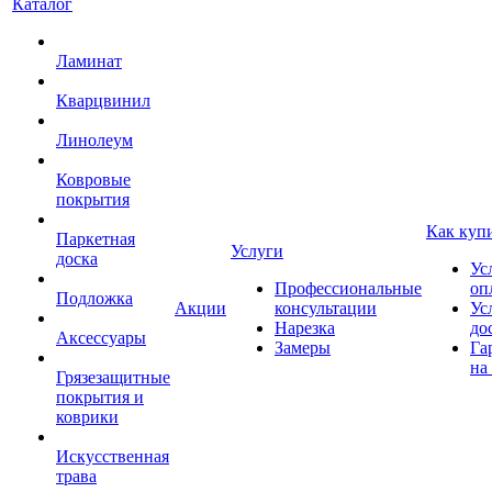
Каталог
Ламинат
Кварцвинил
Линолеум
Ковровые
покрытия
Как куп
Паркетная
Услуги
доска
Ус
Профессиональные
оп
Подложка
Акции
консультации
Ус
Нарезка
до
Аксессуары
Замеры
Га
на
Грязезащитные
покрытия и
коврики
Искусственная
трава