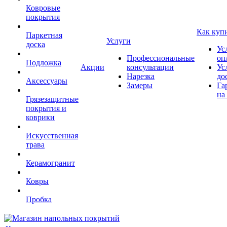
Ковровые
покрытия
Как куп
Паркетная
Услуги
доска
Ус
Профессиональные
оп
Подложка
Акции
консультации
Ус
Нарезка
до
Аксессуары
Замеры
Га
на
Грязезащитные
покрытия и
коврики
Искусственная
трава
Керамогранит
Ковры
Пробка