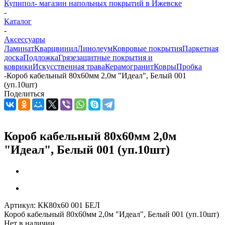
Купипол- магазин напольных покрытий в Ижевске
-
Каталог
-
Аксессуары
Ламинат
Кварцвинил
Линолеум
Ковровые покрытия
Паркетная
доска
Подложка
Грязезащитные покрытия и
коврики
Искусственная трава
Керамогранит
Ковры
Пробка
-
Короб кабельный 80х60мм 2,0м "Идеал", Белый 001
(уп.10шт)
Поделиться
Короб кабельный 80х60мм 2,0м
"Идеал", Белый 001 (уп.10шт)
Артикул:
КК80х60 001 БЕЛ
Короб кабельный 80х60мм 2,0м "Идеал", Белый 001 (уп.10шт)
Нет в наличии