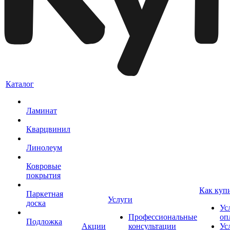
Каталог
Ламинат
Кварцвинил
Линолеум
Ковровые
покрытия
Как куп
Паркетная
Услуги
доска
Ус
Профессиональные
оп
Подложка
Акции
консультации
Ус