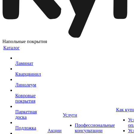
Напольные покрытия
Каталог
Ламинат
Кварцвинил
Линолеум
Ковровые
покрытия
Как куп
Паркетная
Услуги
доска
Ус
Профессиональные
оп
Подложка
Акции
консультации
Ус