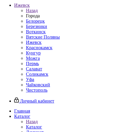
Ижевск
Назад
Города
Белорецк
Березники
Воткинск
Вятские Поляны
Ижевск
Краснокамск
Кунгур
Можга
Пермь
Салават
Соликамск
Уфа
Чайковский
Чистополь
Личный кабинет
Главная
Каталог
Назад
Каталог