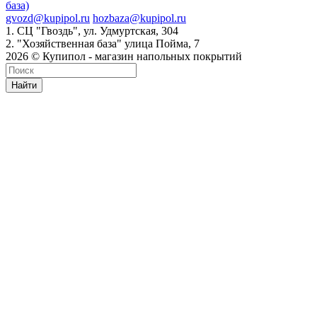
база)
gvozd@kupipol.ru
hozbaza@kupipol.ru
1. СЦ "Гвоздь", ул. Удмуртская, 304
2. "Хозяйственная база" улица Пойма, 7
2026 © Купипол - магазин напольных покрытий
Найти