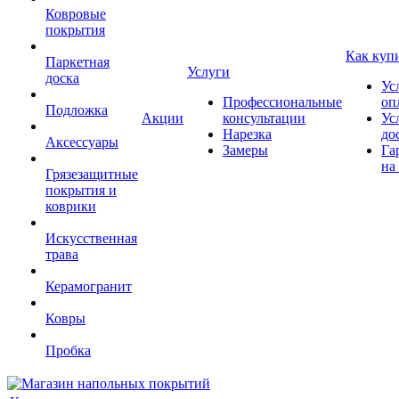
Ковровые
покрытия
Как куп
Паркетная
Услуги
доска
Ус
Профессиональные
оп
Подложка
Акции
консультации
Ус
Нарезка
до
Аксессуары
Замеры
Га
на
Грязезащитные
покрытия и
коврики
Искусственная
трава
Керамогранит
Ковры
Пробка