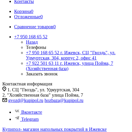
Контакты
Корзина
0
Отложенные
0
Сравнение товаров
0
+7 950 168 65 52
Назад
Телефоны
+7 950 168 65 52
г. Ижевск, СЦ "Гвоздь", ул.
Удмуртская, 304, корпус 2, офис 41
+7 922 501 63 11
г. Ижевск, улица Пойма, 7
(Хозяйственная база)
Заказать звонок
Контактная информация
1. СЦ "Гвоздь", ул. Удмуртская, 304
2. "Хозяйственная база" улица Пойма, 7
gvozd@kupipol.ru
hozbaza@kupipol.ru
Вконтакте
Telegram
Купипол- магазин напольных покрытий в Ижевске