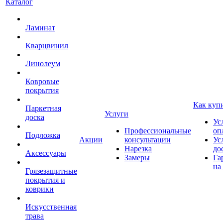
Каталог
Ламинат
Кварцвинил
Линолеум
Ковровые
покрытия
Как куп
Паркетная
Услуги
доска
Ус
Профессиональные
оп
Подложка
Акции
консультации
Ус
Нарезка
до
Аксессуары
Замеры
Га
на
Грязезащитные
покрытия и
коврики
Искусственная
трава